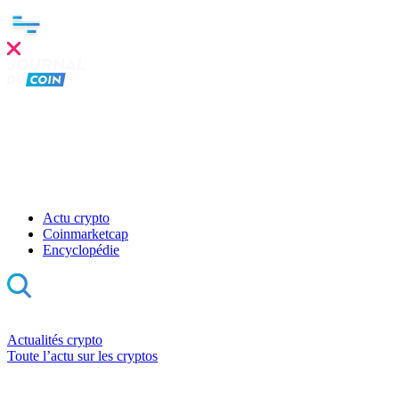
Actu crypto
Coinmarketcap
Encyclopédie
Actualités crypto
Toute l’actu sur les cryptos