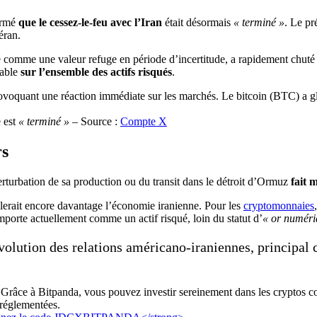
firmé
que le cessez-le-feu avec l’Iran
était désormais
« terminé »
. Le pr
éran.
é comme une valeur refuge en période d’incertitude, a rapidement chut
rable
sur l’ensemble des actifs risqués
.
e est
« terminé »
– Source :
Compte X
rs
erturbation de sa production ou du transit dans le détroit d’Ormuz
fait 
lerait encore davantage l’économie iranienne. Pour les
cryptomonnaies
omporte actuellement comme un actif risqué, loin du statut d’
« or numéri
’évolution des relations américano-iraniennes, principa
Grâce à Bitpanda, vous pouvez investir sereinement dans les cryptos c
 réglementées.