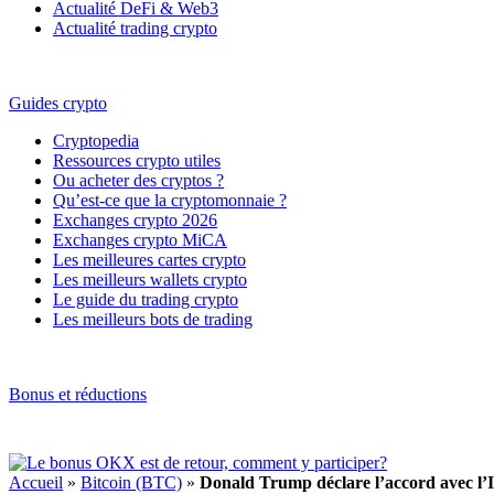
Actualité DeFi & Web3
Actualité trading crypto
Guides crypto
Cryptopedia
Ressources crypto utiles
Ou acheter des cryptos ?
Qu’est-ce que la cryptomonnaie ?
Exchanges crypto 2026
Exchanges crypto MiCA
Les meilleures cartes crypto
Les meilleurs wallets crypto
Le guide du trading crypto
Les meilleurs bots de trading
Bonus et réductions
Accueil
»
Bitcoin (BTC)
»
Donald Trump déclare l’accord avec l’Ir