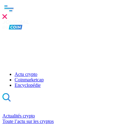
Actu crypto
Coinmarketcap
Encyclopédie
Actualités crypto
Toute l’actu sur les cryptos