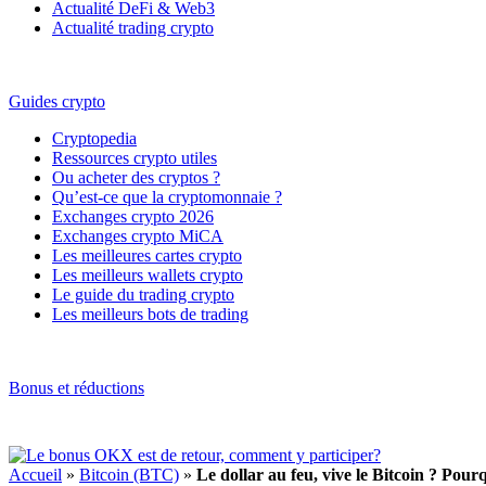
Actualité DeFi & Web3
Actualité trading crypto
Guides crypto
Cryptopedia
Ressources crypto utiles
Ou acheter des cryptos ?
Qu’est-ce que la cryptomonnaie ?
Exchanges crypto 2026
Exchanges crypto MiCA
Les meilleures cartes crypto
Les meilleurs wallets crypto
Le guide du trading crypto
Les meilleurs bots de trading
Bonus et réductions
Accueil
»
Bitcoin (BTC)
»
Le dollar au feu, vive le Bitcoin ? Po