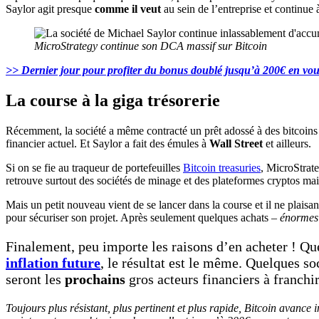
Saylor agit presque
comme il veut
au sein de l’entreprise et continue
MicroStrategy continue son DCA massif sur Bitcoin
>> Dernier jour pour profiter du bonus doublé jusqu’à 200€ en vous 
La course à la giga trésorerie
Récemment, la société a même contracté un prêt adossé à des bitcoins 
financier actuel. Et Saylor a fait des émules à
Wall Street
et ailleurs.
Si on se fie au traqueur de portefeuilles
Bitcoin treasuries
, MicroStrat
retrouve surtout des sociétés de minage et des plateformes cryptos ma
Mais un petit nouveau vient de se lancer dans la course et il ne plaisa
pour sécuriser son projet. Après seulement quelques achats –
énormes
Finalement, peu importe les raisons d’en acheter ! Qu
inflation future
, le résultat est le même. Quelques so
seront les
prochains
gros acteurs financiers à franchi
Toujours plus résistant, plus pertinent et plus rapide, Bitcoin avance 