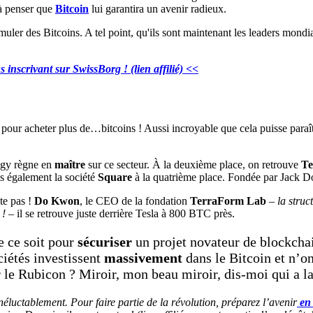
 à penser que
Bitcoin
lui garantira un avenir radieux.
inscrivant sur SwissBorg ! (lien affilié) <<
pour acheter plus de…bitcoins ! Aussi incroyable que cela puisse paraî
egy règne en
maître
sur ce secteur. À la deuxième place, on retrouve
Te
is également la société
Square
à la quatrième place. Fondée par Jack 
nte pas !
Do Kwon
, le CEO de la fondation
TerraForm Lab
–
la struc
 !
– il se retrouve juste derrière Tesla à 800 BTC près.
e ce soit pour
sécuriser
un projet novateur de blockcha
ciétés investissent
massivement
dans le Bitcoin et n’on
r le Rubicon ? Miroir, mon beau miroir, dis-moi qui a l
inéluctablement. Pour faire partie de la révolution, préparez l’avenir
en 