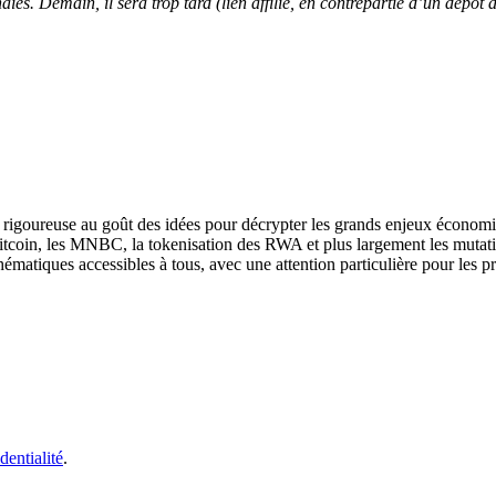
es. Demain, il sera trop tard (lien affilié, en contrepartie d’un dépô
se rigoureuse au goût des idées pour décrypter les grands enjeux économi
Bitcoin, les MNBC, la tokenisation des RWA et plus largement les mutat
hématiques accessibles à tous, avec une attention particulière pour les p
dentialité
.