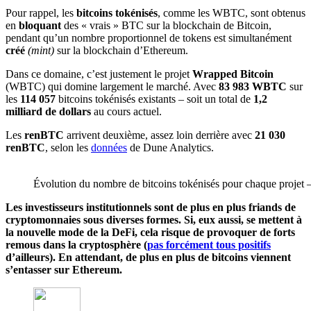
Pour rappel, les
bitcoins tokénisés
, comme les WBTC, sont obtenus
en
bloquant
des « vrais » BTC sur la blockchain de Bitcoin,
pendant qu’un nombre proportionnel de tokens est simultanément
créé
(mint)
sur la blockchain d’Ethereum.
Dans ce domaine, c’est justement le projet
Wrapped Bitcoin
(WBTC) qui domine largement le marché. Avec
83 983 WBTC
sur
les
114 057
bitcoins tokénisés existants – soit un total de
1,2
milliard de dollars
au cours actuel.
Les
renBTC
arrivent deuxième, assez loin derrière avec
21 030
renBTC
, selon les
données
de Dune Analytics.
Évolution du nombre de bitcoins tokénisés pour chaque projet 
Les investisseurs institutionnels sont de plus en plus friands de
cryptomonnaies sous diverses formes. Si, eux aussi, se mettent à
la nouvelle mode de la DeFi, cela risque de provoquer de forts
remous dans la cryptosphère (
pas forcément tous positifs
d’ailleurs). En attendant, de plus en plus de bitcoins viennent
s’entasser sur Ethereum.