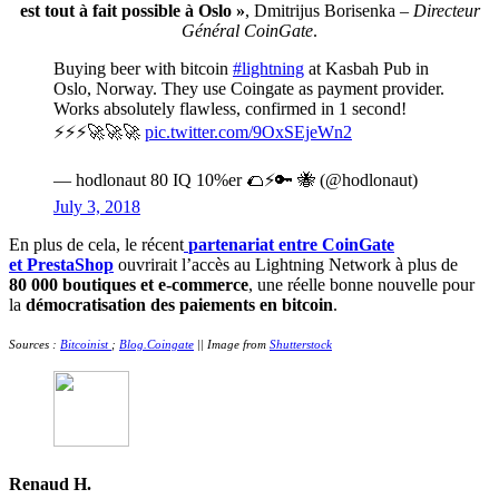
est tout à fait possible à Oslo »
, Dmitrijus Borisenka –
Directeur
Général CoinGate
.
Buying beer with bitcoin
#lightning
at Kasbah Pub in
Oslo, Norway. They use Coingate as payment provider.
Works absolutely flawless, confirmed in 1 second!
⚡️⚡️⚡️🚀🚀🚀
pic.twitter.com/9OxSEjeWn2
— hodlonaut 80 IQ 10%er 🌮⚡🔑 🐝 (@hodlonaut)
July 3, 2018
En plus de cela, le récent
partenariat
entre CoinGate
et
PrestaShop
ouvrirait l’accès au Lightning Network à plus de
80 000 boutiques et e-commerce
, une réelle bonne nouvelle pour
la
démocratisation des paiements en bitcoin
.
Sources :
Bitcoinist
;
Blog.Coingate
|| Image from
Shutterstock
Renaud H.