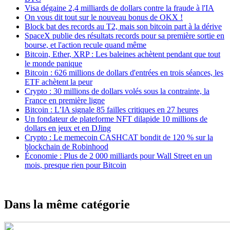
Visa dégaine 2,4 milliards de dollars contre la fraude à l'IA
On vous dit tout sur le nouveau bonus de OKX !
Block bat des records au T2, mais son bitcoin part à la dérive
SpaceX publie des résultats records pour sa première sortie en
bourse, et l'action recule quand même
Bitcoin, Ether, XRP : Les baleines achètent pendant que tout
le monde panique
Bitcoin : 626 millions de dollars d'entrées en trois séances, les
ETF achètent la peur
Crypto : 30 millions de dollars volés sous la contrainte, la
France en première ligne
Bitcoin : L’IA signale 85 failles critiques en 27 heures
Un fondateur de plateforme NFT dilapide 10 millions de
dollars en jeux et en DJing
Crypto : Le memecoin CASHCAT bondit de 120 % sur la
blockchain de Robinhood
Économie : Plus de 2 000 milliards pour Wall Street en un
mois, presque rien pour Bitcoin
Dans la même catégorie