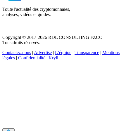
Toute l'actualité des cryptomonnaies,
analyses, vidéos et guides.
Copyright © 2017-2026 RDL CONSULTING FZCO
Tous droits réservés.
Contactez-nous
|
Advertise
|
L’équipe
|
Transparence
|
Mentions
légales
|
Confidentialité
|
Kryll
Recevez votre guide PDF complet de 39 pages
Comment débuter dans les cryptos en 2026
Recevoir
Oui, j'accepte de recevoir des emails selon votre
politique de confidentialité
.