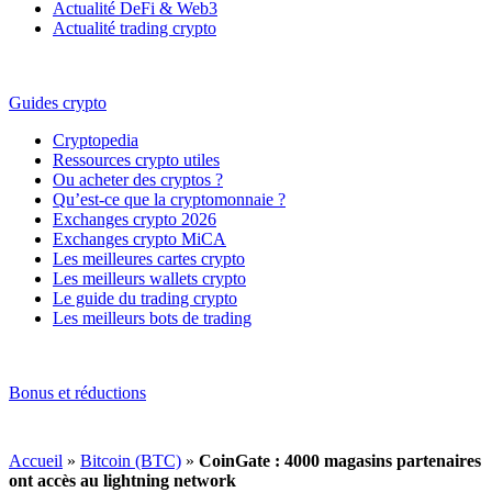
Actualité DeFi & Web3
Actualité trading crypto
Guides crypto
Cryptopedia
Ressources crypto utiles
Ou acheter des cryptos ?
Qu’est-ce que la cryptomonnaie ?
Exchanges crypto 2026
Exchanges crypto MiCA
Les meilleures cartes crypto
Les meilleurs wallets crypto
Le guide du trading crypto
Les meilleurs bots de trading
Bonus et réductions
Accueil
»
Bitcoin (BTC)
»
CoinGate : 4000 magasins partenaires
ont accès au lightning network