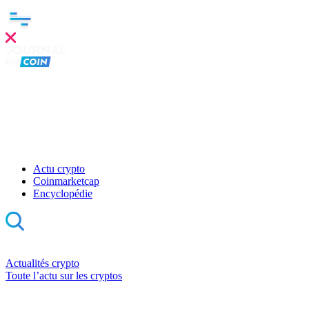
Actu crypto
Coinmarketcap
Encyclopédie
Actualités crypto
Toute l’actu sur les cryptos