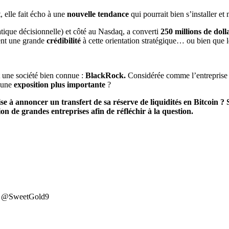
, elle fait écho à une
nouvelle tendance
qui pourrait bien s’installer e
atique décisionnelle) et côté au Nasdaq, a converti
250 millions de doll
dent une grande
crédibilité
à cette orientation stratégique… ou bien que 
t une société bien connue :
BlackRock.
Considérée comme l’entreprise l
d’une
exposition plus importante
?
e à annoncer un transfert de sa réserve de liquidités en Bitcoin ?
on de grandes entreprises afin de réfléchir à la question.
er: @SweetGold9