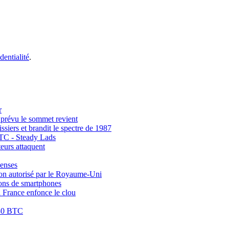
dentialité
.
r
 prévu le sommet revient
siers et brandit le spectre de 1987
BTC - Steady Lads
eurs attaquent
penses
non autorisé par le Royaume-Uni
ions de smartphones
la France enfonce le clou
 030 BTC