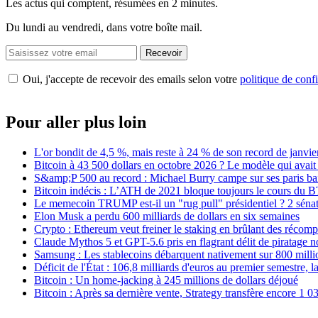
Les actus qui comptent, résumées
en 2 minutes.
Du lundi au vendredi, dans votre boîte mail.
Recevoir
Oui, j'accepte de recevoir des emails selon votre
politique de confi
Pour aller plus loin
L'or bondit de 4,5 %, mais reste à 24 % de son record de janvie
Bitcoin à 43 500 dollars en octobre 2026 ? Le modèle qui avait
S&amp;P 500 au record : Michael Burry campe sur ses paris bais
Bitcoin indécis : L’ATH de 2021 bloque toujours le cours du 
Le memecoin TRUMP est-il un "rug pull" présidentiel ? 2 sénat
Elon Musk a perdu 600 milliards de dollars en six semaines
Crypto : Ethereum veut freiner le staking en brûlant des récom
Claude Mythos 5 et GPT-5.6 pris en flagrant délit de piratage 
Samsung : Les stablecoins débarquent nativement sur 800 mill
Déficit de l'État : 106,8 milliards d'euros au premier semestre, 
Bitcoin : Un home-jacking à 245 millions de dollars déjoué
Bitcoin : Après sa dernière vente, Strategy transfère encore 1