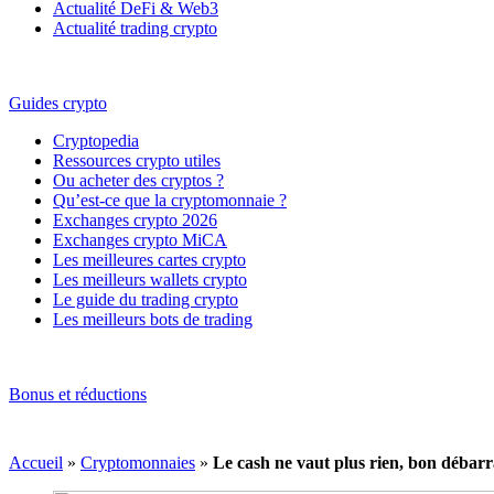
Actualité DeFi & Web3
Actualité trading crypto
Guides crypto
Cryptopedia
Ressources crypto utiles
Ou acheter des cryptos ?
Qu’est-ce que la cryptomonnaie ?
Exchanges crypto 2026
Exchanges crypto MiCA
Les meilleures cartes crypto
Les meilleurs wallets crypto
Le guide du trading crypto
Les meilleurs bots de trading
Bonus et réductions
Accueil
»
Cryptomonnaies
»
Le cash ne vaut plus rien, bon débarr