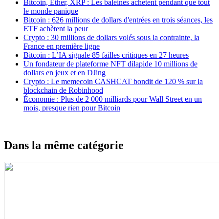
Bitcoin, Ether, XRP : Les baleines achètent pendant que tout
le monde panique
Bitcoin : 626 millions de dollars d'entrées en trois séances, les
ETF achètent la peur
Crypto : 30 millions de dollars volés sous la contrainte, la
France en première ligne
Bitcoin : L’IA signale 85 failles critiques en 27 heures
Un fondateur de plateforme NFT dilapide 10 millions de
dollars en jeux et en DJing
Crypto : Le memecoin CASHCAT bondit de 120 % sur la
blockchain de Robinhood
Économie : Plus de 2 000 milliards pour Wall Street en un
mois, presque rien pour Bitcoin
Dans la même catégorie