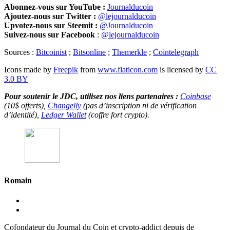
Abonnez-vous sur YouTube :
Journalducoin
Ajoutez-nous sur Twitter :
@lejournalducoin
Upvotez-nous sur Steemit :
@Journalducoin
Suivez-nous sur Facebook
:
@lejournalducoin
Sources :
Bitcoinist
;
Bitsonline
;
Themerkle
;
Cointelegraph
Icons made by
Freepik
from
www.flaticon.com
is licensed by
CC
3.0 BY
Pour soutenir le JDC, utilisez nos liens partenaires :
Coinbase
(10$ offerts),
Changelly
(pas d’inscription ni de vérification
d’identité),
Ledger Wallet
(coffre fort crypto).
Romain
Cofondateur du Journal du Coin et crypto-addict depuis de