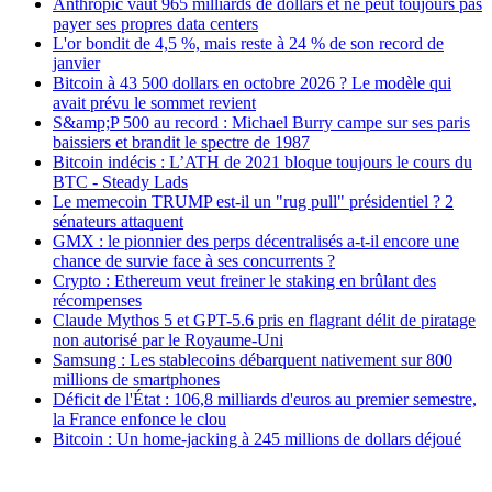
Anthropic vaut 965 milliards de dollars et ne peut toujours pas
payer ses propres data centers
L'or bondit de 4,5 %, mais reste à 24 % de son record de
janvier
Bitcoin à 43 500 dollars en octobre 2026 ? Le modèle qui
avait prévu le sommet revient
S&amp;P 500 au record : Michael Burry campe sur ses paris
baissiers et brandit le spectre de 1987
Bitcoin indécis : L’ATH de 2021 bloque toujours le cours du
BTC - Steady Lads
Le memecoin TRUMP est-il un "rug pull" présidentiel ? 2
sénateurs attaquent
GMX : le pionnier des perps décentralisés a-t-il encore une
chance de survie face à ses concurrents ?
Crypto : Ethereum veut freiner le staking en brûlant des
récompenses
Claude Mythos 5 et GPT-5.6 pris en flagrant délit de piratage
non autorisé par le Royaume-Uni
Samsung : Les stablecoins débarquent nativement sur 800
millions de smartphones
Déficit de l'État : 106,8 milliards d'euros au premier semestre,
la France enfonce le clou
Bitcoin : Un home-jacking à 245 millions de dollars déjoué