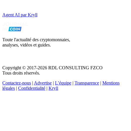
Agent AI par Kryll
Toute l'actualité des cryptomonnaies,
analyses, vidéos et guides.
Copyright © 2017-2026 RDL CONSULTING FZCO
Tous droits réservés.
Contactez-nous
|
Advertise
|
L’équipe
|
Transparence
|
Mentions
légales
|
Confidentialité
|
Kryll
Recevez votre guide PDF complet de 39 pages
Comment débuter dans les cryptos en 2026
Recevoir