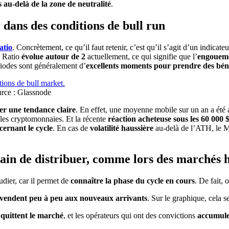
 au-delà de la zone de neutralité
.
dans des conditions de bull run
atio
. Concrètement, ce qu’il faut retenir, c’est qu’il s’agit d’un indicate
 Ratio
évolue autour de 2
actuellement, ce qui signifie que l’
engoueme
ériodes sont généralement d’
excellents moments pour prendre des bén
rce : Glassnode
r une tendance claire
. En effet, une moyenne mobile sur un an a été 
 les cryptomonnaies. Et la récente
réaction acheteuse sous les 60 000 
cernant le cycle
. En cas de
volatilité haussière
au-delà de l’ATH, le M
train de distribuer, comme lors des marchés 
tudier, car il permet de
connaître la phase du cycle en cours
. De fait, 
 vendent peu à peu aux nouveaux arrivants
. Sur le graphique, cela s
 quittent le marché
, et les opérateurs qui ont des convictions
accumul