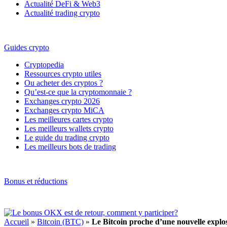
Actualité DeFi & Web3
Actualité trading crypto
Guides crypto
Cryptopedia
Ressources crypto utiles
Ou acheter des cryptos ?
Qu’est-ce que la cryptomonnaie ?
Exchanges crypto 2026
Exchanges crypto MiCA
Les meilleures cartes crypto
Les meilleurs wallets crypto
Le guide du trading crypto
Les meilleurs bots de trading
Bonus et réductions
Accueil
»
Bitcoin (BTC)
»
Le Bitcoin proche d’une nouvelle expl