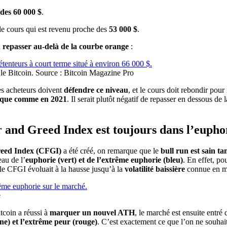
des 60 000 $
.
 le cours qui est revenu proche des
53 000 $
.
à
repasser au-delà de la courbe orange
:
r le Bitcoin. Source : Bitcoin Magazine Pro
es acheteurs doivent
défendre ce niveau
, et le cours doit rebondir pour
itique comme en 2021
. Il serait plutôt négatif de repasser en dessous d
r and Greed Index est toujours dans l’eupho
eed Index (CFGI)
a été créé, on remarque que le
bull run est sain ta
eau de l’
euphorie (vert) et de l’extrême euphorie (bleu)
. En effet, po
le CFGI évoluait à la hausse jusqu’à la
volatilité baissière
connue en m
e
tcoin a réussi à
marquer un nouvel ATH
, le marché est ensuite entré
ne) et l’extrême peur (rouge)
. C’est exactement ce que l’on ne souhai