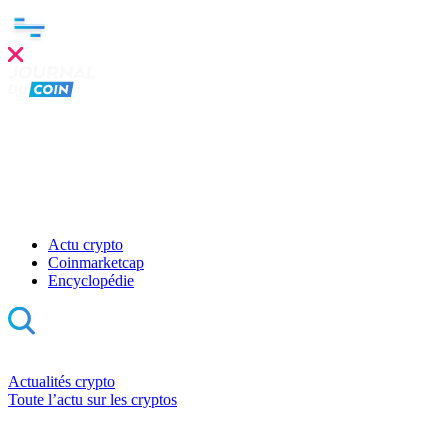
Actu crypto
Coinmarketcap
Encyclopédie
Actualités crypto
Toute l’actu sur les cryptos