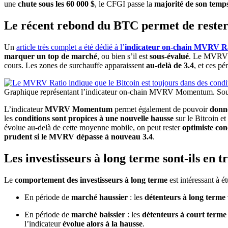
une
chute sous les 60 000 $
, le CFGI passe la
majorité de son temps
Le récent rebond du BTC permet de rester 
Un
article très complet a été dédié à l’
indicateur on-chain MVRV R
marquer un top de marché
, ou bien s’il est
sous-évalué
. Le MVRV
cours. Les zones de surchauffe apparaissent
au-delà de 3.4
, et ces p
Graphique représentant l’indicateur on-chain MVRV Momentum. Sou
L’indicateur
MVRV Momentum
permet également de pouvoir
donne
les
conditions sont propices à une nouvelle hausse
sur le Bitcoin et
évolue au-delà de cette moyenne mobile, on peut rester
optimiste con
prudent si le MVRV dépasse à nouveau 3.4
.
Les investisseurs à long terme sont-ils en 
Le
comportement des investisseurs à long terme
est intéressant à é
En période de
marché haussier
: les
détenteurs à long terme
En période de
marché baissier
: les
détenteurs à court terme
l’indicateur
évolue alors à la hausse
.