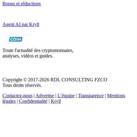
Bonus et réductions
Agent AI par Kryll
Toute l'actualité des cryptomonnaies,
analyses, vidéos et guides.
Copyright © 2017-2026 RDL CONSULTING FZCO
Tous droits réservés.
Contactez-nous
|
Advertise
|
L’équipe
|
Transparence
|
Mentions
légales
|
Confidentialité
|
Kryll
Recevez votre guide PDF complet de 39 pages
Comment débuter dans les cryptos en 2026