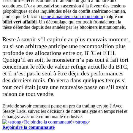
Les chiffres récents donnent d’ailleurs du grain à moudre aux
sceptiques. L’or a poursuivi son ascension à la faveur des tensions
géopolitiques et des inquiétudes nées du conflit américano-iranien,
tandis que le bitcoin
peine à maintenir son momentum
malgré
un
billet vert affaibli
. Un découplage qui contredit frontalement la
thèse défendue depuis des années par les bitcoiners institutionnels.
Reste à savoir s’il capitule au plus mauvais moment,
ou si son arbitrage anticipe une recomposition plus
profonde des allocations entre or, BTC et ETH.
Quoiqu’il en soit, le monsieur n’a pas tout à fait tort
concernant le rôle de valeur refuge actuelle du BTC,
et il n’est pas le seul à être déçu des performances
des derniers mois. On verra dans quelques temps si
tout ceci était juste une mauvaise passe ou s’il avait
raison de tout vendre.
Envie de savoir comment pense un pro du trading crypto ? Avec
Steady Lads, suivez les décisions de notre analyste en temps réel et
échangez avec une communauté exclusive.
Rejoindre la communauté