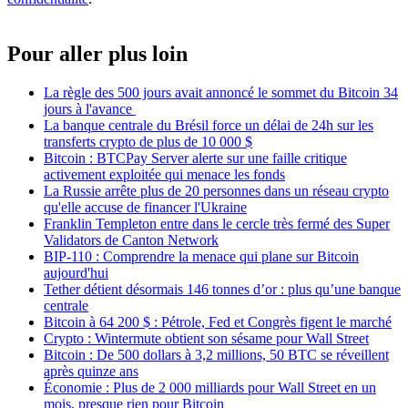
Pour aller plus loin
La règle des 500 jours avait annoncé le sommet du Bitcoin 34
jours à l'avance
La banque centrale du Brésil force un délai de 24h sur les
transferts crypto de plus de 10 000 $
Bitcoin : BTCPay Server alerte sur une faille critique
activement exploitée qui menace les fonds
La Russie arrête plus de 20 personnes dans un réseau crypto
qu'elle accuse de financer l'Ukraine
Franklin Templeton entre dans le cercle très fermé des Super
Validators de Canton Network
BIP-110 : Comprendre la menace qui plane sur Bitcoin
aujourd'hui
Tether détient désormais 146 tonnes d’or : plus qu’une banque
centrale
Bitcoin à 64 200 $ : Pétrole, Fed et Congrès figent le marché
Crypto : Wintermute obtient son sésame pour Wall Street
Bitcoin : De 500 dollars à 3,2 millions, 50 BTC se réveillent
après quinze ans
Économie : Plus de 2 000 milliards pour Wall Street en un
mois, presque rien pour Bitcoin