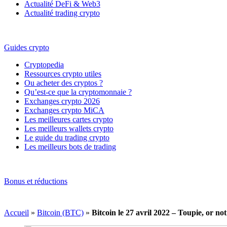
Actualité DeFi & Web3
Actualité trading crypto
Guides crypto
Cryptopedia
Ressources crypto utiles
Ou acheter des cryptos ?
Qu’est-ce que la cryptomonnaie ?
Exchanges crypto 2026
Exchanges crypto MiCA
Les meilleures cartes crypto
Les meilleurs wallets crypto
Le guide du trading crypto
Les meilleurs bots de trading
Bonus et réductions
Accueil
»
Bitcoin (BTC)
»
Bitcoin le 27 avril 2022 – Toupie, or not