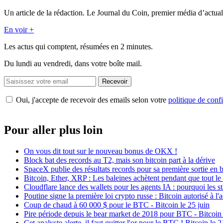
Un article de la rédaction. Le Journal du Coin, premier média d’actual
En voir +
Les actus qui comptent, résumées
en 2 minutes.
Du lundi au vendredi, dans votre boîte mail.
Recevoir
Oui, j'accepte de recevoir des emails selon votre
politique de confi
Pour aller plus loin
On vous dit tout sur le nouveau bonus de OKX !
Block bat des records au T2, mais son bitcoin part à la dérive
SpaceX publie des résultats records pour sa première sortie en 
Bitcoin, Ether, XRP : Les baleines achètent pendant que tout 
Cloudflare lance des wallets pour les agents IA : pourquoi les 
Poutine signe la première loi crypto russe : Bitcoin autorisé à l'
Coup de chaud à 60 000 $ pour le BTC - Bitcoin le 25 juin
Pire période depuis le bear market de 2018 pour BTC - Bitcoin
Cet analyste alerte, il faut quitter l'or pour le BTC ! Bitcoin le 