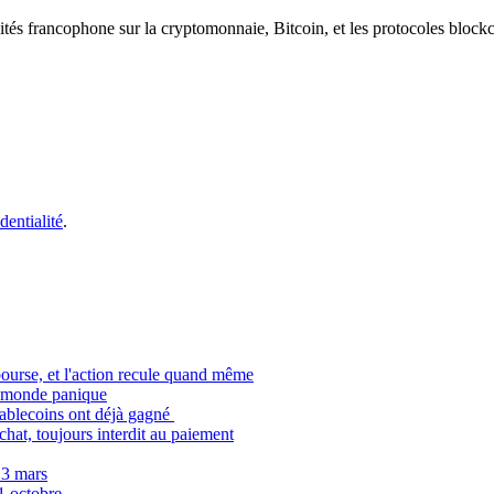
ités francophone sur la cryptomonnaie, Bitcoin, et les protocoles block
dentialité
.
bourse, et l'action recule quand même
le monde panique
stablecoins ont déjà gagné
achat, toujours interdit au paiement
 3 mars
21 octobre