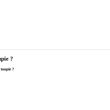
upie ?
 toupie ?