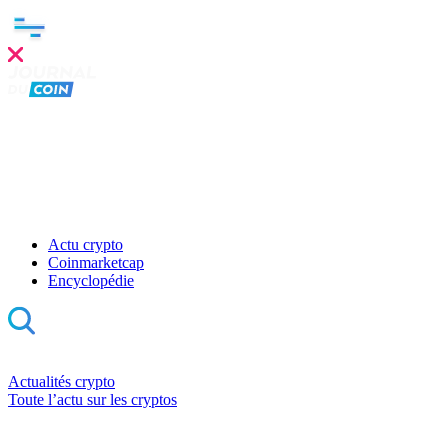
Actu crypto
Coinmarketcap
Encyclopédie
Actualités crypto
Toute l’actu sur les cryptos