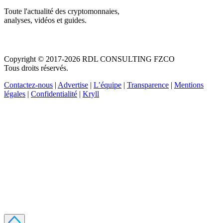
Toute l'actualité des cryptomonnaies,
analyses, vidéos et guides.
Copyright © 2017-2026 RDL CONSULTING FZCO
Tous droits réservés.
Contactez-nous
|
Advertise
|
L’équipe
|
Transparence
|
Mentions
légales
|
Confidentialité
|
Kryll
Recevez votre guide PDF complet de 39 pages
Comment débuter dans les cryptos en 2026
Recevoir
Oui, j'accepte de recevoir des emails selon votre
politique de confidentialité
.