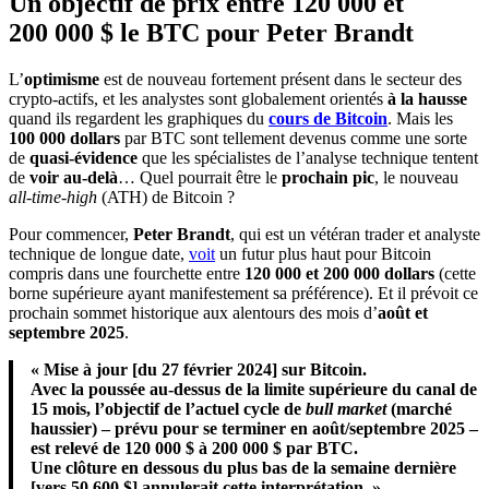
Un objectif de prix entre 120 000 et
200 000 $ le BTC pour Peter Brandt
L’
optimisme
est de nouveau fortement présent dans le secteur des
crypto-actifs, et les analystes sont globalement orientés
à la hausse
quand ils regardent les graphiques du
cours de Bitcoin
. Mais les
100 000 dollars
par BTC sont tellement devenus comme une sorte
de
quasi-évidence
que les spécialistes de l’analyse technique tentent
de
voir au-delà
… Quel pourrait être le
prochain pic
, le nouveau
all-time-high
(ATH) de Bitcoin ?
Pour commencer,
Peter Brandt
, qui est un vétéran trader et analyste
technique de longue date,
voit
un futur plus haut pour Bitcoin
compris dans une fourchette entre
120 000 et 200 000 dollars
(cette
borne supérieure ayant manifestement sa préférence). Et il prévoit ce
prochain sommet historique aux alentours des mois d’
août et
septembre 2025
.
« Mise à jour [du 27 février 2024] sur Bitcoin.
Avec la poussée au-dessus de la limite supérieure du canal de
15 mois, l’objectif de l’actuel cycle de
bull market
(marché
haussier) – prévu pour se terminer en août/septembre 2025 –
est relevé de 120 000 $ à 200 000 $ par BTC.
Une clôture en dessous du plus bas de la semaine dernière
[vers 50 600 $] annulerait cette interprétation. »