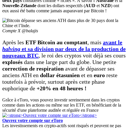
deux pays
considérés comme « riches ». À savoir l’
Australie
et la
Nouvelle-Zélande
dont les dollars respectifs (
AUD
et
NZD
) ont
eux aussi été battu comme jamais auparavant par Bitcoin !
Compte X @balajis
Après les
ETF Bitcoin au comptant
, mais
avant le
halving
et sa division par deux de la production de
nouveaux BTC
, le roi des cryptos voit déjà ses cours
explosés
dans une large part du globe. Une petite
correction de respiration
avant de dépasser ses
anciens ATH en
dollar étasunien
et en
euro
reste
toutefois à prévoir, surtout après cette phase
euphorique de
+20% en 48 heures !
Grâce à eToro, vous pouvez investir sereinement dans les cryptos
comme dans les actions ou même sur les ETF, en bénéficiant de la
sécurité d'une plateforme auditée et régulée en France
Ouvrez votre compte sur eToro
Les investissements en crypto-actifs sont risqués et peuvent ne pas