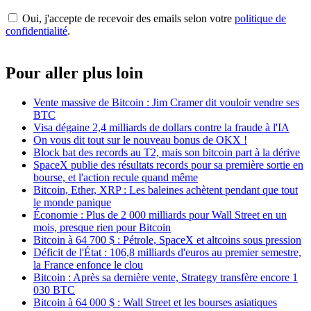
Oui, j'accepte de recevoir des emails selon votre
politique de
confidentialité
.
Pour aller plus loin
Vente massive de Bitcoin : Jim Cramer dit vouloir vendre ses
BTC
Visa dégaine 2,4 milliards de dollars contre la fraude à l'IA
On vous dit tout sur le nouveau bonus de OKX !
Block bat des records au T2, mais son bitcoin part à la dérive
SpaceX publie des résultats records pour sa première sortie en
bourse, et l'action recule quand même
Bitcoin, Ether, XRP : Les baleines achètent pendant que tout
le monde panique
Économie : Plus de 2 000 milliards pour Wall Street en un
mois, presque rien pour Bitcoin
Bitcoin à 64 700 $ : Pétrole, SpaceX et altcoins sous pression
Déficit de l'État : 106,8 milliards d'euros au premier semestre,
la France enfonce le clou
Bitcoin : Après sa dernière vente, Strategy transfère encore 1
030 BTC
Bitcoin à 64 000 $ : Wall Street et les bourses asiatiques