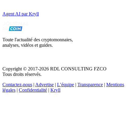
Agent AI par Kryll
Toute l'actualité des cryptomonnaies,
analyses, vidéos et guides.
Copyright © 2017-2026 RDL CONSULTING FZCO
Tous droits réservés.
Contactez-nous
|
Advertise
|
L’équipe
|
Transparence
|
Mentions
légales
|
Confidentialité
|
Kryll
Recevez votre guide PDF complet de 39 pages
Comment débuter dans les cryptos en 2026
Recevoir
Oui, j'accepte de recevoir des emails selon votre