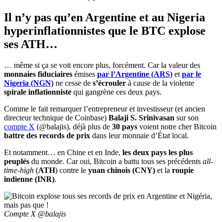
Il n’y pas qu’en Argentine et au Nigeria
hyperinflationnistes que le BTC explose
ses ATH…
… même si ça se voit encore plus, forcément. Car la valeur des
monnaies fiduciaires
émises
par l’Argentine (ARS)
et
par le
Nigeria (NGN)
ne cesse de
s’écrouler
à cause de la violente
spirale inflationniste
qui gangrène ces deux pays.
Comme le fait remarquer l’entrepreneur et investisseur (et ancien
directeur technique de Coinbase)
Balaji S. Srinivasan
sur son
compte X
(@balajis), déjà plus de
30 pays
voient notre cher Bitcoin
battre des records de prix
dans leur monnaie d’État local.
Et notamment… en Chine et en Inde,
les deux pays les plus
peuplés
du monde. Car oui, Bitcoin a battu tous ses précédents
all-
time-high
(
ATH
) contre le
yuan chinois (CNY)
et la
roupie
indienne (INR)
.
Compte X @balajis