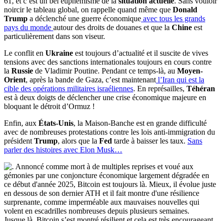
61, et c’est un bel euphémisme de la
situation actuelle
. Sans vouloir
noircir le tableau global, on rappelle quand même que
Donald
Trump
a déclenché une guerre économique
avec tous les grands
pays du monde
autour des droits de douanes et que la
Chine
est
particulièrement dans son viseur.
Le conflit en
Ukraine
est toujours d’actualité et il suscite de vives
tensions avec des sanctions internationales toujours en cours contre
la
Russie
de Vladimir Poutine. Pendant ce temps-là, au
Moyen-
Orient
, après la bande de Gaza, c’est maintenant
l’Iran qui est la
cible des opérations militaires israéliennes
. En représailles,
Téhéran
est à deux doigts de déclencher une crise économique majeure en
bloquant le détroit d’Ormuz !
Enfin, aux
États-Unis
, la Maison-Banche est en grande difficulté
avec de nombreuses protestations contre les lois anti-immigration du
président
Trump
, alors que la
Fed
tarde à baisser les taux.
Sans
parler des histoires avec Elon Musk…
Jusque là, Bitcoin s’est montré résilient et cela est très encourageant