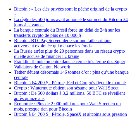
Bitcoin : « Les clés privées sont le péché originel de la crypto
»
La règle des 500 jours avait annoncé le sommet du Bitcoin 34
jours à l'avance
La banque centrale du Brésil force un délai de 24h sur les
transferts crypto de plus de 10 000 $
Bitcoin : BTCPay Server alerte sur une faille critique
activement exploitée qui menace les fonds
La Russie arrête plus de 20 personnes dans un réseau crypto
qu'elle accuse de financer l'Ukraine
Franklin Templeton entre dans le cercle très fermé des Super
Validators de Canton Network
Tether détient désormais 146 tonnes d’or : plus qu’une banque
centrale
Bitcoin à 64 200 $ : Pétrole, Fed et Congrès figent le marché
Crypto : Wintermute obtient son sésame pour Wall Street
Bitcoin : De 500 dollars à 3,2 millions, 50 BTC se réveillent
après quinze ans
Économie : Plus de 2 000 milliards pour Wall Street en un
mois, presque rien pour Bitcoin
Bitcoin à 64 700 $ : Pétrole, SpaceX et altcoins sous pression