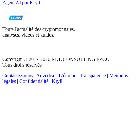
Agent AI par Kryll
Toute l'actualité des cryptomonnaies,
analyses, vidéos et guides.
Copyright © 2017-2026 RDL CONSULTING FZCO
Tous droits réservés.
Contactez-nous
|
Advertise
|
L’équipe
|
Transparence
|
Mentions
légales
|
Confidentialité
|
Kryll
Recevez votre guide PDF complet de 39 pages
Comment débuter dans les cryptos en 2026
Recevoir
Oui, j'accepte de recevoir des emails selon votre
politique de confidentialité
.