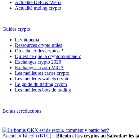
Actualité DeFi & Web3
Actualité trading crypto
Guides crypto
Cryptopedia
Ressources crypto utiles
Ou acheter des cryptos ?
Qu’est-ce que la cryptomonnaie ?
Exchanges crypto 2026
Exchanges crypto MiCA
Les meilleures cartes crypto
Les meilleurs wallets crypto
Le guide du trading crypto
Les meilleurs bots de trading
Bonus et réductions
Accueil
»
Bitcoin (BTC)
»
Bitcoin et les cryptos au Salvador: les 