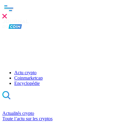
Actu crypto
Coinmarketcap
Encyclopédie
Actualités crypto
Toute l’actu sur les cryptos