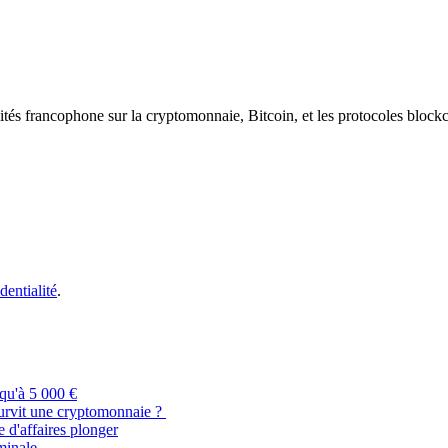
ités francophone sur la cryptomonnaie, Bitcoin, et les protocoles block
dentialité
.
qu'à 5 000 €
urvit une cryptomonnaie ?
 d'affaires plonger
minale