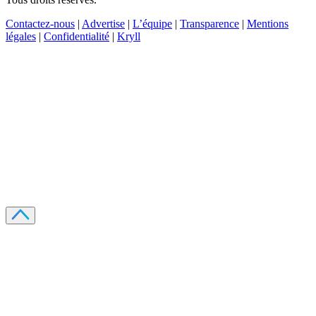
Contactez-nous
|
Advertise
|
L’équipe
|
Transparence
|
Mentions
légales
|
Confidentialité
|
Kryll
Recevez votre guide PDF complet de 39 pages
Comment débuter dans les cryptos en 2026
Recevoir
Oui, j'accepte de recevoir des emails selon votre
politique de confidentialité
.