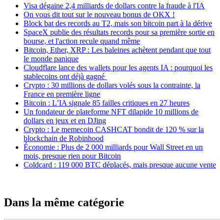
Visa dégaine 2,4 milliards de dollars contre la fraude à l'IA
On vous dit tout sur le nouveau bonus de OKX !
Block bat des records au T2, mais son bitcoin part à la dérive
SpaceX publie des résultats records pour sa première sortie en
bourse, et l'action recule quand même
Bitcoin, Ether, XRP : Les baleines achètent pendant que tout
le monde panique
Cloudflare lance des wallets pour les agents IA : pourquoi les
stablecoins ont déjà gagné
Crypto : 30 millions de dollars volés sous la contrainte, la
France en première ligne
Bitcoin : L’IA signale 85 failles critiques en 27 heures
Un fondateur de plateforme NFT dilapide 10 millions de
dollars en jeux et en DJing
Crypto : Le memecoin CASHCAT bondit de 120 % sur la
blockchain de Robinhood
Économie : Plus de 2 000 milliards pour Wall Street en un
mois, presque rien pour Bitcoin
Coldcard : 119 000 BTC déplacés, mais presque aucune vente
Dans la même catégorie