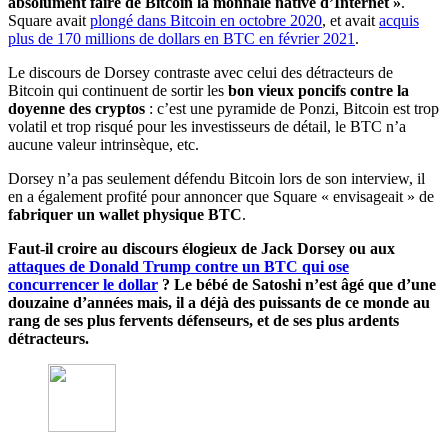
absolument faire de Bitcoin la monnaie native d’Internet »
.
Square avait
plongé dans Bitcoin en octobre 2020
, et avait
acquis
plus de 170 millions de dollars en BTC en février 2021
.
Le discours de Dorsey contraste avec celui des détracteurs de
Bitcoin qui continuent de sortir les
bon vieux poncifs contre la
doyenne des cryptos
: c’est une pyramide de Ponzi, Bitcoin est trop
volatil et trop risqué pour les investisseurs de détail, le BTC n’a
aucune valeur intrinsèque, etc.
Dorsey n’a pas seulement défendu Bitcoin lors de son interview, il
en a également profité pour annoncer que Square « envisageait » de
fabriquer un wallet physique BTC
.
Faut-il croire au discours élogieux de Jack Dorsey ou aux
attaques de Donald Trump contre un BTC qui ose
concurrencer le dollar
? Le bébé de Satoshi n’est âgé que d’une
douzaine d’années mais, il a déjà des puissants de ce monde au
rang de ses plus fervents défenseurs, et de ses plus ardents
détracteurs.