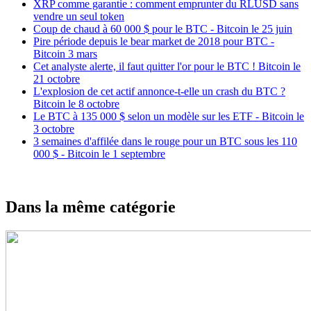
XRP comme garantie : comment emprunter du RLUSD sans
vendre un seul token
Coup de chaud à 60 000 $ pour le BTC - Bitcoin le 25 juin
Pire période depuis le bear market de 2018 pour BTC -
Bitcoin 3 mars
Cet analyste alerte, il faut quitter l'or pour le BTC ! Bitcoin le
21 octobre
L'explosion de cet actif annonce-t-elle un crash du BTC ?
Bitcoin le 8 octobre
Le BTC à 135 000 $ selon un modèle sur les ETF - Bitcoin le
3 octobre
3 semaines d'affilée dans le rouge pour un BTC sous les 110
000 $ - Bitcoin le 1 septembre
Dans la même catégorie