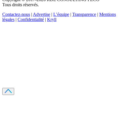
Tous droits réservés.
Contactez-nous
|
Advertise
|
L’équipe
|
Transparence
|
Mentions
légales
|
Confidentialité
|
Kryll
Recevez votre guide PDF complet de 39 pages
Comment débuter dans les cryptos en 2026
Recevoir
Oui, j'accepte de recevoir des emails selon votre
politique de confidentialité
.