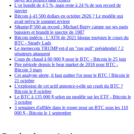
L'or bondit de 4,5 %, mais reste à 24 % de son record de
janvier
Bitcoin à 43 500 dollars en octobre 2026 ? Le modèle qui
avait prévu le sommet revient
S&amp;P 500 au record : Michael Burry campe sur ses paris
baissiers et brandit le spectre de 1987
Bitcoin indécis : L’ATH de 2021 bloque toujours le cours du
BTC - Steady Lads
Le memecoin TRUMP est-il un "rug pull" présidentiel ? 2
sénateurs attaquent
Coup de chaud à 60 000 $ pour le BTC - Bitcoin le 25 juin
Pire période depuis le bear market de 2018 pour BTC -
Bitcoin 3 mars
Cet analyste alerte, il faut quitter l'or pour le BTC ! Bitcoin le
21 octobre
L'explosion de cet actif annonce-t-elle un crash du BTC ?
Bitcoin le 8 octobre
Le BTC à 135 000 $ selon un modèle sur les ETF - Bitcoin le
3 octobre
3 semaines d'affilée dans le rouge pour un BTC sous les 110
000 $ - Bitcoin le 1 septembre