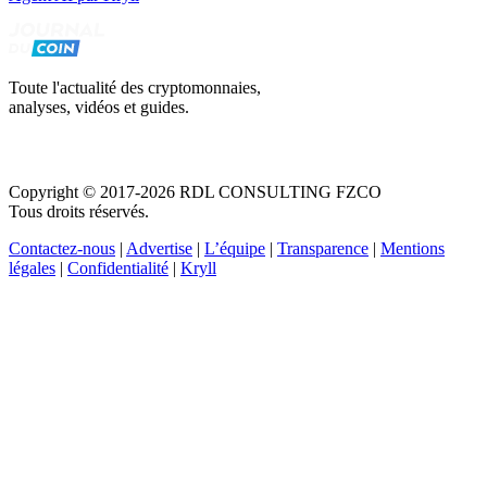
Toute l'actualité des cryptomonnaies,
analyses, vidéos et guides.
Copyright © 2017-2026 RDL CONSULTING FZCO
Tous droits réservés.
Contactez-nous
|
Advertise
|
L’équipe
|
Transparence
|
Mentions
légales
|
Confidentialité
|
Kryll
Recevez votre guide PDF complet de 39 pages
Comment débuter dans les cryptos en 2026
Recevoir
Oui, j'accepte de recevoir des emails selon votre
politique de confidentialité
.