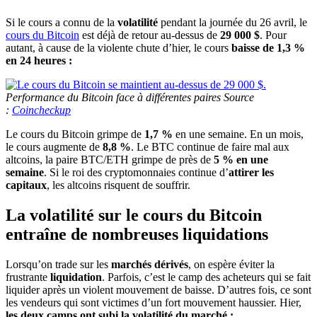
Si le cours a connu de la
volatilité
pendant la journée du 26 avril, le
cours du Bitcoin
est déjà de retour au-dessus de
29 000 $
. Pour
autant, à cause de la violente chute d’hier, le cours
baisse de 1,3 %
en 24 heures :
Performance du Bitcoin face à différentes paires Source
:
Coincheckup
Le cours du Bitcoin grimpe de
1,7 %
en une semaine. En un mois,
le cours augmente de
8,8 %
. Le BTC continue de faire mal aux
altcoins, la paire BTC/ETH grimpe de près de
5 % en une
semaine
. Si le roi des cryptomonnaies continue d’
attirer les
capitaux
, les altcoins risquent de souffrir.
La volatilité sur le cours du Bitcoin
entraîne de nombreuses liquidations
Lorsqu’on trade sur les
marchés dérivés
, on espère éviter la
frustrante
liquidation
. Parfois, c’est le camp des acheteurs qui se fait
liquider après un violent mouvement de baisse. D’autres fois, ce sont
les vendeurs qui sont victimes d’un fort mouvement haussier. Hier,
les deux camps ont subi la volatilité du marché :