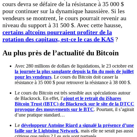
cours devra se défaire de la résistance à 35 000 $
pour continuer sur la dynamique haussière. Si les
vendeurs se montrent, le cours pourrait revenir au
niveau du support à 31 500 $. Avec cette hausse,
certains altcoins pourraient profiter de la
rotation des capitaux, est-ce le cas de KAS
?
Au plus près de l’actualité du Bitcoin
Avec 280 millions de dollars de liquidations, le 23 octobre est
la journée la plus sanglante depuis la fin du mois de juillet
pour les vendeurs
. Le cours du Bitcoin doit casser la
résistance à 35 000 $ pour retrouver la résistance à 38 000 $.
Le cours du Bitcoin est très sensible aux spéculations autour
de Blackrock. En effet, l’
ajout et le retrait du iShares
Bitcoin Trust (IBTC) de Blackrock sur le site de la DTCC
provoque des mouvements sur le BTC
. Pourtant, il s’agirait
d’une pratique standard…
Le
développeur Antoine Riard a signalé la présence d’une
faille sur le Lightning Network
, mais elle ne serait pas aussi
critique que prévu ? Les avis sont partagés.