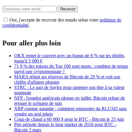
Recevoir
Oui, j'accepte de recevoir des emails selon votre
politique de
confidentialité
.
Pour aller plus loin
OKX remet le couvert avec un bonus de 8 % sur les dépôts,
jusqu'à 5 000 €
71,9 % des tokens du Top 100 sont morts : combien de temps
survit une cryptomonnaie ?
MARA réduit ses réserves de Bitcoin de 29 % et voit son
chiffre d'affaires plonger
STRC : Le pari de Saylor pour ramener son titre à sa valeur
nominale
NFP : l'emploi américain plonge en juillet, Bitcoin refuse de
rejouer le scénario de juin
XRP comme garantie : comment emprunter du RLUSD sans
vendre un seul token
Coup de chaud à 60 000 $ pour le BTC - Bitcoin le 25 juin
Pire période depuis le bear market de 2018 pour BTC -
Bitcoin 3 mars