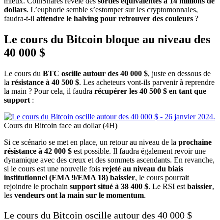
mieux. CoinShares révèle des
sorties équivalentes à 14 millions de
dollars
. L’euphorie semble s’estomper sur les cryptomonnaies,
faudra-t-il
attendre le halving pour retrouver des couleurs
?
Le cours du Bitcoin bloque au niveau des
40 000 $
Le cours du
BTC oscille autour des 40 000 $
, juste en dessous de
la
résistance à 40 500 $
. Les acheteurs vont-ils parvenir à reprendre
la main ? Pour cela, il faudra
récupérer les 40 500 $ en tant que
support
:
Cours du Bitcoin face au dollar (4H)
Si ce scénario se met en place, un retour au niveau de la
prochaine
résistance à 42 000 $
est possible. Il faudra également revoir une
dynamique avec des creux et des sommets ascendants. En revanche,
si le cours est une nouvelle fois
rejeté au niveau du biais
institutionnel (EMA 9/EMA 18) baissier
, le cours pourrait
rejoindre le prochain
support situé à 38 400 $
. Le RSI est
baissier
,
les
vendeurs ont la main sur le momentum
.
Le cours du Bitcoin oscille autour des 40 000 $