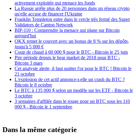
activement exploitée qui menace les fonds
La Russie arrête plus de 20 personnes dans un réseau crypto
qu'elle accuse de financer l'Ukraine
Franklin Templeton entre dans le cercle très fermé des Super
Validators de Canton Network
BIP-110 : Comprendre la menace qui plane sur Bitcoin
aujourd'hui
OKX remet le couvert avec un bonus de 8 % sur les dépôts,
jusqu'à 5 000 €
Coup de chaud à 60 000 $ pour le BTC - Bitcoin le 25 juin
Pire période depuis le bear market de 2018 pour BTC -
Bitcoin 3 mars
Cet analyste alerte, il faut quitter l'or pour le BTC ! Bitcoin le
21 octobre
L'explosion de cet actif annonce-t-elle un crash du BTC ?
Bitcoin le 8 octobre
Le BTC à 135 000 $ selon un modèle sur les ETF - Bitcoin le
3 octobre
3 semaines d'affilée dans le rouge pour un BTC sous les 110
000 $ - Bitcoin le 1 septembre
Dans la même catégorie