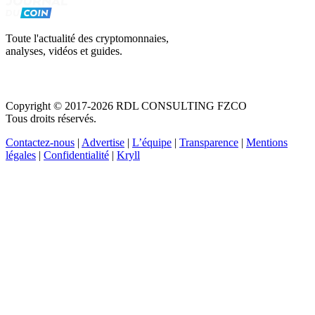
Toute l'actualité des cryptomonnaies,
analyses, vidéos et guides.
Copyright © 2017-2026 RDL CONSULTING FZCO
Tous droits réservés.
Contactez-nous
|
Advertise
|
L’équipe
|
Transparence
|
Mentions
légales
|
Confidentialité
|
Kryll
Recevez votre guide PDF complet de 39 pages
Comment débuter dans les cryptos en 2026
Recevoir
Oui, j'accepte de recevoir des emails selon votre
politique de confidentialité
.