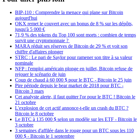
BIP-110 : Comprendre la menace qui plane sur Bitcoin
aujourd'hui
OKX remet le couvert avec un bonus de 8 % sur les dépôts,
jusqu'à 5 000 €
71,9 % des tokens du Top 100 sont morts : combien de temps
survit une cryptomonnaie ?
MARA réduit ses réserves de Bitcoin de 29 % et voit son
chiffre d'affaires plonger
STRC : Le pari de Saylor pour ramener son titre à sa valeur
nominale
NFP : l'emploi américain plonge en juillet, Bitcoin refuse de
rejouer le scénario de juin
Coup de chaud à 60 000 $ pour le BTC - Bitcoin le 25 juin
Pire période depuis le bear market de 2018 pour BTC -
Bitcoin 3 mars
Cet analyste alerte, il faut quitter l'or pour le BTC ! Bitcoin le
21 octobre
L'explosion de cet actif annonce-t-elle un crash du BTC ?
Bitcoin le 8 octobre
Le BTC à 135 000 $ selon un modèle sur les ETF - Bitcoin le
3 octobre
3 semaines d'affilée dans le rouge pour un BTC sous les 110
000 $ - Bitcoin le 1 septembre