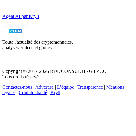
Agent AI par Kryll
Toute l'actualité des cryptomonnaies,
analyses, vidéos et guides.
Copyright © 2017-2026 RDL CONSULTING FZCO
Tous droits réservés.
Contactez-nous
|
Advertise
|
L’équipe
|
Transparence
|
Mentions
légales
|
Confidentialité
|
Kryll
Recevez votre guide PDF complet de 39 pages
Comment débuter dans les cryptos en 2026
Recevoir