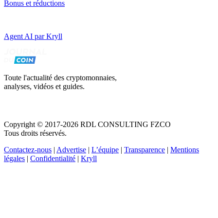
Bonus et réductions
Agent AI par Kryll
Toute l'actualité des cryptomonnaies,
analyses, vidéos et guides.
Copyright © 2017-2026 RDL CONSULTING FZCO
Tous droits réservés.
Contactez-nous
|
Advertise
|
L’équipe
|
Transparence
|
Mentions
légales
|
Confidentialité
|
Kryll
Recevez votre guide PDF complet de 39 pages
Comment débuter dans les cryptos en 2026
Recevoir