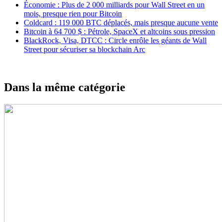
Économie : Plus de 2 000 milliards pour Wall Street en un
mois, presque rien pour Bitcoin
Coldcard : 119 000 BTC déplacés, mais presque aucune vente
Bitcoin à 64 700 $ : Pétrole, SpaceX et altcoins sous pression
BlackRock, Visa, DTCC : Circle enrôle les géants de Wall
Street pour sécuriser sa blockchain Arc
Dans la même catégorie