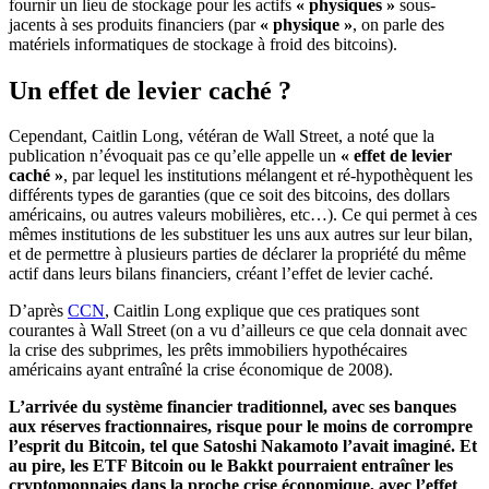
fournir un lieu de stockage pour les actifs
« physiques »
sous-
jacents à ses produits financiers (par
« physique »
, on parle des
matériels informatiques de stockage à froid des bitcoins).
Un effet de levier caché ?
Cependant, Caitlin Long, vétéran de Wall Street, a noté que la
publication n’évoquait pas ce qu’elle appelle un
« effet de levier
caché »
, par lequel les institutions mélangent et ré-hypothèquent les
différents types de garanties (que ce soit des bitcoins, des dollars
américains, ou autres valeurs mobilières, etc…). Ce qui permet à ces
mêmes institutions de les substituer les uns aux autres sur leur bilan,
et de permettre à plusieurs parties de déclarer la propriété du même
actif dans leurs bilans financiers, créant l’effet de levier caché.
D’après
CCN
, Caitlin Long explique que ces pratiques sont
courantes à Wall Street (on a vu d’ailleurs ce que cela donnait avec
la crise des subprimes, les prêts immobiliers hypothécaires
américains ayant entraîné la crise économique de 2008).
L’arrivée du système financier traditionnel, avec ses banques
aux réserves fractionnaires, risque pour le moins de corrompre
l’esprit du Bitcoin, tel que Satoshi Nakamoto l’avait imaginé.
Et
au pire, les
ETF
Bitcoin
ou le
Bakkt
pourraient entraîner les
cryptomonnaies
dans la proche crise économique, avec l’effet