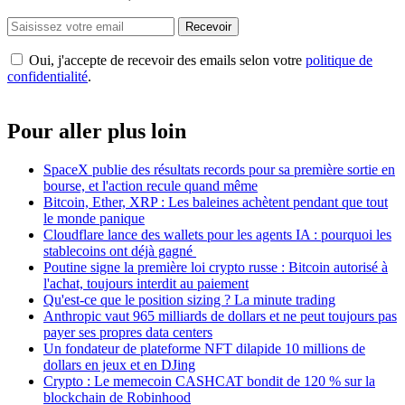
Recevoir
Oui, j'accepte de recevoir des emails selon votre
politique de
confidentialité
.
Pour aller plus loin
SpaceX publie des résultats records pour sa première sortie en
bourse, et l'action recule quand même
Bitcoin, Ether, XRP : Les baleines achètent pendant que tout
le monde panique
Cloudflare lance des wallets pour les agents IA : pourquoi les
stablecoins ont déjà gagné
Poutine signe la première loi crypto russe : Bitcoin autorisé à
l'achat, toujours interdit au paiement
Qu'est-ce que le position sizing ? La minute trading
Anthropic vaut 965 milliards de dollars et ne peut toujours pas
payer ses propres data centers
Un fondateur de plateforme NFT dilapide 10 millions de
dollars en jeux et en DJing
Crypto : Le memecoin CASHCAT bondit de 120 % sur la
blockchain de Robinhood