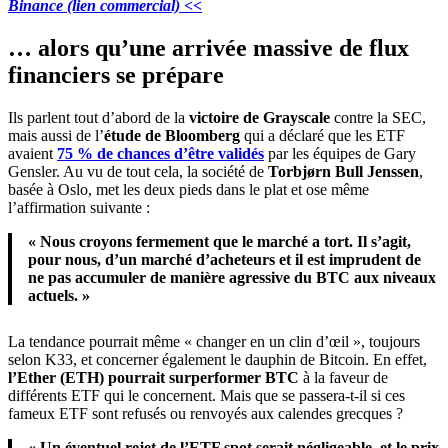
Binance (lien commercial) <<
… alors qu’une arrivée massive de flux
financiers se prépare
Ils parlent tout d’abord de la
victoire de Grayscale
contre la SEC,
mais aussi de l’
étude de
Bloomberg
qui a déclaré que les ETF
avaient
75 % de chances d’être validés
par les équipes de Gary
Gensler. Au vu de tout cela, la société de
Torbjørn Bull Jenssen
,
basée à Oslo, met les deux pieds dans le plat et ose même
l’affirmation suivante :
« Nous croyons fermement que le marché a tort. Il s’agit,
pour nous, d’un marché d’acheteurs et il est imprudent de
ne pas accumuler de manière agressive du BTC aux niveaux
actuels. »
La tendance pourrait même « changer en un clin d’œil », toujours
selon K33,
et concerner également le dauphin de Bitcoin. En effet,
l’Ether (ETH) pourrait surperformer BTC
à la faveur de
différents ETF qui le concernent. Mais que se passera-t-il si ces
fameux ETF sont refusés
ou renvoyés aux calendes grecques ?
« Un éventuel rejet de l’ETF spot serait négligeable, et le prix