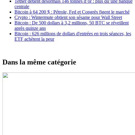
Tether détient désormais 146 tonnes d’or : plus qu’une banque
centrale
Bitcoin à 64 200 $ : Pétrole, Fed et Congrès figent le marché
Crypto : Wintermute obtient son sésame pour Wall Street
Bitcoin : De 500 dollars à 3,2 millions, 50 BTC se réveillent
après quinze ans
Bitcoin : 626 millions de dollars d'entrées en trois séances, les
ETF achètent la peur
Dans la même catégorie