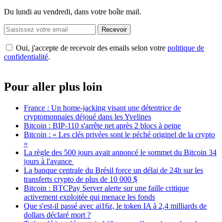
Du lundi au vendredi, dans votre boîte mail.
Recevoir
Oui, j'accepte de recevoir des emails selon votre
politique de
confidentialité
.
Pour aller plus loin
France : Un home-jacking visant une détentrice de
cryptomonnaies déjoué dans les Yvelines
Bitcoin : BIP-110 s'arrête net après 2 blocs à peine
Bitcoin : « Les clés privées sont le péché originel de la crypto
»
La règle des 500 jours avait annoncé le sommet du Bitcoin 34
jours à l'avance
La banque centrale du Brésil force un délai de 24h sur les
transferts crypto de plus de 10 000 $
Bitcoin : BTCPay Server alerte sur une faille critique
activement exploitée qui menace les fonds
Que s'est-il passé avec ai16z, le token IA à 2,4 milliards de
dollars déclaré mort ?