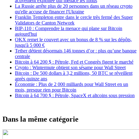
activement exploitée qui menace les fonds
La Russie arrête plus de 20 personnes dans un réseau crypto
qu'elle accuse de financer l'Ukraine
Franklin Templeton entre dans le cercle très fermé des Super
Validators de Canton Network
BIP-110 : Comprendre la menace qui plane sur Bitcoin
aujourd'hui
OKX remet le couvert avec un bonus de 8 % sur les dépôts,
jusqu'à 5 000 €
Tether détient désormais 146 tonnes d’or : plus qu’une banque
centrale
Bitcoin à 64 200 $ : Pétrole, Fed et Congrès figent le marché
Crypto : Wintermute obtient son sésame pour Wall Street
Bitcoin : De 500 dollars à 3,2 millions, 50 BTC se réveillent
après quinze ans
Économie : Plus de 2 000 milliards pour Wall Street en un
mois, presque rien pour Bitcoin
Bitcoin à 64 700 $ : Pétrole, SpaceX et altcoins sous pression
Dans la même catégorie