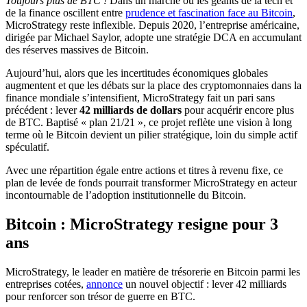
Toujours plus de BTC !
Dans un marché où les géants de la tech et
de la finance oscillent entre
prudence et fascination face au Bitcoin
,
MicroStrategy reste inflexible. Depuis 2020, l’entreprise américaine,
dirigée par Michael Saylor, adopte une stratégie DCA en accumulant
des réserves massives de Bitcoin.
Aujourd’hui, alors que les incertitudes économiques globales
augmentent et que les débats sur la place des cryptomonnaies dans la
finance mondiale s’intensifient, MicroStrategy fait un pari sans
précédent : lever
42 milliards de dollars
pour acquérir encore plus
de BTC. Baptisé « plan 21/21 », ce projet reflète une vision à long
terme où le Bitcoin devient un pilier stratégique, loin du simple actif
spéculatif.
Avec une répartition égale entre actions et titres à revenu fixe, ce
plan de levée de fonds pourrait transformer MicroStrategy en acteur
incontournable de l’adoption institutionnelle du Bitcoin.
Bitcoin : MicroStrategy resigne pour 3
ans
MicroStrategy, le leader en matière de trésorerie en Bitcoin parmi les
entreprises cotées,
annonce
un nouvel objectif : lever 42 milliards
pour renforcer son trésor de guerre en BTC.