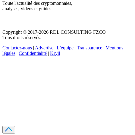
Toute l'actualité des cryptomonnaies,
analyses, vidéos et guides.
Copyright © 2017-2026 RDL CONSULTING FZCO
Tous droits réservés.
Contactez-nous
|
Advertise
|
L’équipe
|
Transparence
|
Mentions
légales
|
Confidentialité
|
Kryll
Recevez votre guide PDF complet de 39 pages
Comment débuter dans les cryptos en 2026
Recevoir
Oui, j'accepte de recevoir des emails selon votre
politique de confidentialité
.