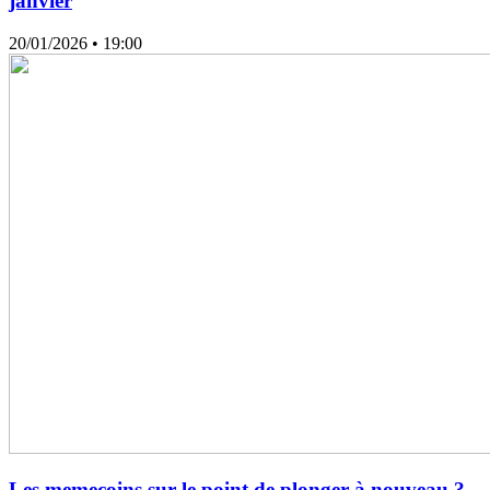
janvier
20/01/2026
• 19:00
Les memecoins sur le point de plonger à nouveau ?