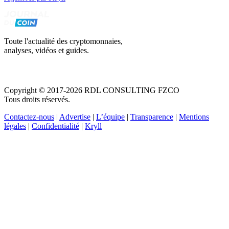
Toute l'actualité des cryptomonnaies,
analyses, vidéos et guides.
Copyright © 2017-2026 RDL CONSULTING FZCO
Tous droits réservés.
Contactez-nous
|
Advertise
|
L’équipe
|
Transparence
|
Mentions
légales
|
Confidentialité
|
Kryll
Recevez votre guide PDF complet de 39 pages
Comment débuter dans les cryptos en 2026
Recevoir
Oui, j'accepte de recevoir des emails selon votre
politique de confidentialité
.