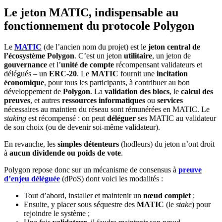
Le jeton MATIC, indispensable au
fonctionnement du protocole Polygon
Le
MATIC
(de l’ancien nom du projet) est le
jeton central de
l’écosystème Polygon
. C’est un jeton
utilitaire
, un jeton de
gouvernance
et l’
unité de compte
récompensant validateurs et
délégués – un
ERC-20
. Le
MATIC
fournit une
incitation
économique
, pour tous les participants, à contribuer au bon
développement de
Polygon
. La
validation des blocs
, le
calcul des
preuves
, et autres
ressources informatiques
ou
services
nécessaires au maintien du réseau sont rémunérées en MATIC. Le
staking
est récompensé : on peut
déléguer
ses MATIC au validateur
de son choix (ou de devenir soi-même validateur).
En revanche, les
simples détenteurs
(hodleurs) du jeton n’ont droit
à
aucun dividende ou poids de vote
.
Polygon repose donc sur un mécanisme de consensus à
preuve
d’enjeu déléguée
(dPoS) dont voici les modalités :
Tout d’abord, installer et maintenir un
nœud complet
;
Ensuite, y placer sous séquestre des
MATIC
(le
stake
) pour
rejoindre le système ;