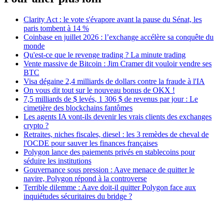
Clarity Act : le vote s'évapore avant la pause du Sénat, les
paris tombent à 14 %
Coinbase en juillet 2026 : l’exchange accélère sa conquête du
monde
Qu'est-ce que le revenge trading ? La minute trading
Vente massive de Bitcoin : Jim Cramer dit vouloir vendre ses
BTC
Visa dégaine 2,4 milliards de dollars contre la fraude à l'IA
On vous dit tout sur le nouveau bonus de OKX !
7,5 milliards de $ levés, 1 306 $ de revenus par jour : Le
cimetière des blockchains fantômes
Les agents IA vont-ils devenir les vrais clients des exchanges
crypto ?
Retraites, niches fiscales, diesel : les 3 remèdes de cheval de
l'OCDE pour sauver les finances françaises
Polygon lance des paiements privés en stablecoins pour
séduire les institutions
Gouvernance sous pression : Aave menace de quitter le
navire, Polygon répond à la controverse
Terrible dilemme : Aave doit-il quitter Polygon face aux
inquiétudes sécuritaires du bridge ?