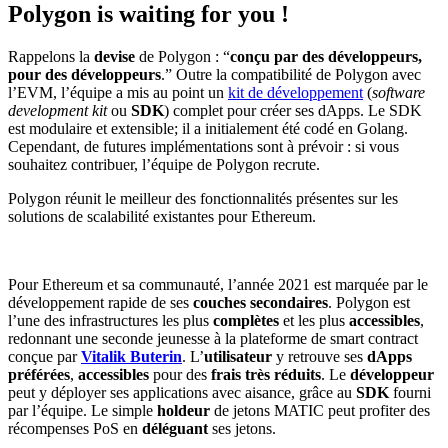
Polygon is waiting for you !
Rappelons la
devise
de Polygon : “
conçu par des développeurs,
pour des développeurs
.” Outre la compatibilité de Polygon avec
l’EVM, l’équipe a mis au point un
kit de développement
(
software
development kit
ou
SDK
) complet pour créer ses dApps. Le SDK
est modulaire et extensible; il a initialement été codé en Golang.
Cependant, de futures implémentations sont à prévoir : si vous
souhaitez contribuer, l’équipe de Polygon recrute.
Polygon réunit le meilleur des fonctionnalités présentes sur les
solutions de scalabilité existantes pour Ethereum.
Pour Ethereum et sa communauté, l’année 2021 est marquée par le
développement rapide de ses
couches secondaires
. Polygon est
l’une des infrastructures les plus
complètes
et les plus
accessibles
,
redonnant une seconde jeunesse à la plateforme de smart contract
conçue par
Vitalik Buterin
. L’
utilisateur
y retrouve ses
dApps
préférées
,
accessibles
pour des
frais très réduits
. Le
développeur
peut y déployer ses applications avec aisance, grâce au
SDK
fourni
par l’équipe. Le simple
holdeur
de jetons MATIC peut profiter des
récompenses PoS en
déléguant
ses jetons.