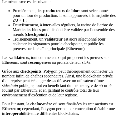
Le mécanisme est le suivant :
Premièrement, les
producteurs de blocs
sont sélectionnés
pour un tour de production. Il sont approuvés à la majorité des
2/3 + 1
;
Deuxièmement, à intervalles réguliers, la racine de l’arbre de
Markle des blocs produits doit être validée par l’ensemble des
nœuds (
checkpoint
) ;
Troisièmement, un
validateur
est alors sélectionné pour
collecter les signatures pour le checkpoint, et publie les
preuves sur la chaîne principale (Ethereum).
Les
validateurs
, tout comme ceux qui proposent les preuves sur
Ethereum, sont
récompensés
au prorata de leur
stake
.
Grâce aux
checkpoints
, Polygon peut théoriquement connecter un
nombre infini de chaînes secondaires. Ainsi, une blockchain privée
d’entreprise peut échanger des actifs avec un utilisateur d’une
sidechain
publique, tout en bénéficiant du même degré de sécurité
fournit par Ethereum, et en gardant le contrôle total de leur
environnement d’exécution et de leur registre.
Pour l’instant, la
chaîne-mère
où sont finalisées les transactions est
Ethereum
; cependant, Polygon permet par conception d’établir une
interopérabilité
entre différentes blockchains.