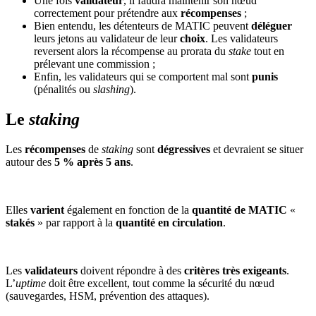
Une fois
validateur
, il faudra maintenir son nœud
correctement pour prétendre aux
récompenses
;
Bien entendu, les détenteurs de MATIC peuvent
déléguer
leurs jetons au validateur de leur
choix
. Les validateurs
reversent alors la récompense au prorata du
stake
tout en
prélevant une commission ;
Enfin, les validateurs qui se comportent mal sont
punis
(pénalités ou
slashing
).
Le
staking
Les
récompenses
de
staking
sont
dégressives
et devraient se situer
autour des
5 % après 5 ans
.
Elles
varient
également en fonction de la
quantité de MATIC
«
stakés
» par rapport à la
quantité en circulation
.
Les
validateurs
doivent répondre à des
critères très exigeants
.
L’
uptime
doit être excellent, tout comme la sécurité du nœud
(sauvegardes, HSM, prévention des attaques).