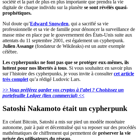
société et la part de plus en plus importante que prendra la vie
digitale de chaque individu sur la planète
se sont révélés quasi-
prophétiques.
Nul doute qu’
Edward Snowden
, qui a sacrifié sa vie
professionnelle et sa vie de famille pour dénoncer la surveillance de
masse mise en place par le gouvernement des États-Unis suite aux
attentats du 11 septembre 2001, est également un cypherpunk.
Julien Assange
(fondateur de Wikileaks) est un autre exemple
célèbre.
Les cypherpunks ne font pas que se protéger eux-mêmes, ils
luttent pour nos libertés à tous
. Si vous souhaitez en savoir plus
sur l’histoire des cypherpunks, je vous invite à consulter
cet article
très complet
qu’a rédigé Ludovic Lars.
>> Vous préférez garder vos cryptos à l’abri ? Choisissez un
portefeuille Ledger (lien commercial) <<
Satoshi Nakamoto était un cypherpunk
En créant Bitcoin, Satoshi a mis sur pied un modèle monétaire
autonome, pair à pair et décentralisé qui va reposer sur des procédés
mathématiques de chiffrement qui permettent de
préserver la vie
privée des utilisateurs du réseau.