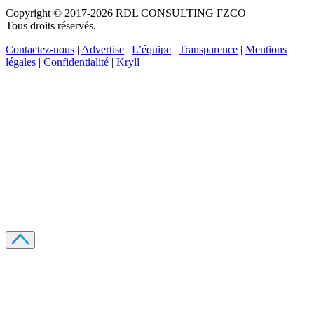
Copyright © 2017-2026 RDL CONSULTING FZCO
Tous droits réservés.
Contactez-nous
|
Advertise
|
L’équipe
|
Transparence
|
Mentions
légales
|
Confidentialité
|
Kryll
Recevez votre guide PDF complet de 39 pages
Comment débuter dans les cryptos en 2026
Recevoir
Oui, j'accepte de recevoir des emails selon votre
politique de confidentialité
.