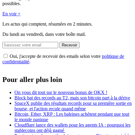
possibles.
En voir +
Les actus qui comptent, résumées
en 2 minutes.
Du lundi au vendredi, dans votre boîte mail.
Recevoir
Oui, j'accepte de recevoir des emails selon votre
politique de
confidentialité
.
Pour aller plus loin
On vous dit tout sur le nouveau bonus de OKX !
Block bat des records au T2, mais son bitcoin part à la dérive
SpaceX publie des résultats records pour sa première sortie en
bourse, et l'action recule quand même
Bitcoin, Ether, XRP : Les baleines achètent pendant que tout
le monde panique
Cloudflare lance des wallets pour les agents IA : pourquoi les
stablecoins ont déjà gagné