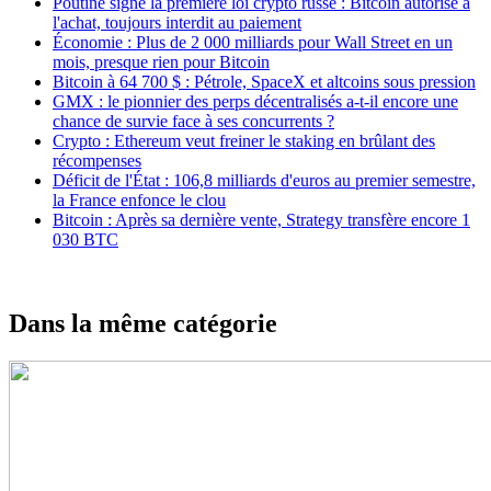
Poutine signe la première loi crypto russe : Bitcoin autorisé à
l'achat, toujours interdit au paiement
Économie : Plus de 2 000 milliards pour Wall Street en un
mois, presque rien pour Bitcoin
Bitcoin à 64 700 $ : Pétrole, SpaceX et altcoins sous pression
GMX : le pionnier des perps décentralisés a-t-il encore une
chance de survie face à ses concurrents ?
Crypto : Ethereum veut freiner le staking en brûlant des
récompenses
Déficit de l'État : 106,8 milliards d'euros au premier semestre,
la France enfonce le clou
Bitcoin : Après sa dernière vente, Strategy transfère encore 1
030 BTC
Dans la même catégorie