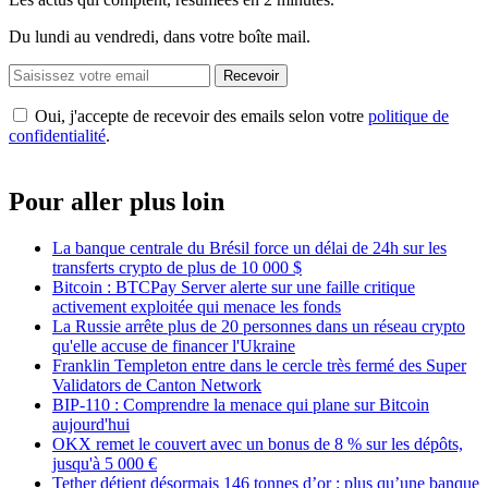
Du lundi au vendredi, dans votre boîte mail.
Recevoir
Oui, j'accepte de recevoir des emails selon votre
politique de
confidentialité
.
Pour aller plus loin
La banque centrale du Brésil force un délai de 24h sur les
transferts crypto de plus de 10 000 $
Bitcoin : BTCPay Server alerte sur une faille critique
activement exploitée qui menace les fonds
La Russie arrête plus de 20 personnes dans un réseau crypto
qu'elle accuse de financer l'Ukraine
Franklin Templeton entre dans le cercle très fermé des Super
Validators de Canton Network
BIP-110 : Comprendre la menace qui plane sur Bitcoin
aujourd'hui
OKX remet le couvert avec un bonus de 8 % sur les dépôts,
jusqu'à 5 000 €
Tether détient désormais 146 tonnes d’or : plus qu’une banque