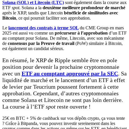
Solana (SOL) et Litecoin (LTC)
sont également dans la course aux
ETF
spot
. Solana a la
deuxième meilleure profondeur de marché
après le XRP, tandis que Litecoin
bénéficie de similitudes avec
Bitcoin
, ce qui pourrait faciliter son approbation.
Le
lancement des contrats à terme SOL
du CME Group en mars
2025 est aussi vu comme un
précurseur à l’approbation
d’un ETF
au comptant pour Solana. De même, Litecoin, avec son mécanisme
de
consensus par la Preuve de travail
(PoW) similaire à Bitcoin,
est également un candidat sérieux.
En résumé, le XRP de Ripple semble être en pole
position pour devenir la prochaine cryptomonnaie
avec un
ETF au comptant approuvé par la SEC
. Sa
liquidité de marché et le lancement d’un ETF à effet
de levier par Teucrium poussent fortement à cette
approbation. Cependant, d’autres cryptomonnaies
comme Solana et Litecoin ne sont pas loin derrière.
La course à l’ETF
spot
reste ouverte !
25€ en BTC + 5% de cashback sur vos dépôts crypto, ça vous tente
? Grâce à Bitpanda, vous pouvez investir sereinement dans les
cryptos comme dans les actions ou même sur les ETF, en bénéficiant