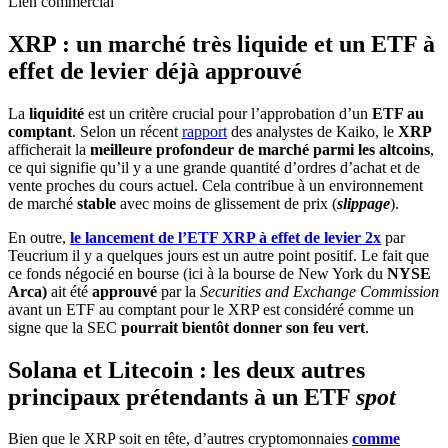
Lien commercial
XRP : un marché très liquide et un ETF à
effet de levier déjà approuvé
La
liquidité
est un critère crucial pour l’approbation d’un
ETF au
comptant
. Selon un récent
rapport
des analystes de Kaiko, le
XRP
afficherait la
meilleure profondeur de marché parmi les altcoins
,
ce qui signifie qu’il y a une grande quantité d’ordres d’achat et de
vente proches du cours actuel. Cela contribue à un environnement
de marché
stable
avec moins de glissement de prix (
slippage
).
En outre,
le lancement de l’ETF XRP à effet de levier 2x
par
Teucrium il y a quelques jours est un autre point positif. Le fait que
ce fonds négocié en bourse (ici à la bourse de New York du
NYSE
Arca)
ait été
approuvé
par la
Securities and Exchange Commission
avant un ETF au comptant pour le XRP est considéré comme un
signe que la SEC
pourrait bientôt donner son feu vert
.
Solana et Litecoin : les deux autres
principaux prétendants à un ETF
spot
Bien que le XRP soit en tête, d’autres cryptomonnaies
comme