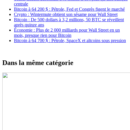
centrale
Bitcoin à 64 200 $ : Pétrole, Fed et Congrès figent le marché
Crypto : Wintermute obtient son sésame pour Wall Street
Bitcoin : De 500 dollars à 3,2 millions, 50 BTC se réveillent
après quinze ans
Économie : Plus de 2 000 milliards pour Wall Street en un
mois, presque rien pour Bitcoin
Bitcoin à 64 700 $ : Pétrole, SpaceX et altcoins sous pression
Dans la même catégorie