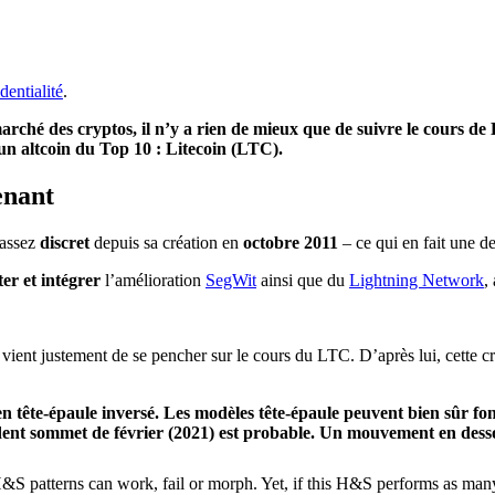
dentialité
.
rché des cryptos, il n’y a rien de mieux que de suivre le cours de 
’un altcoin du Top 10 : Litecoin (LTC).
enant
 assez
discret
depuis sa création en
octobre 2011
– ce qui en fait une de
ter et intégrer
l’amélioration
SegWit
ainsi que du
Lightning Network
,
vient justement de se pencher sur le cours du LTC. D’après lui, cette c
tête-épaule inversé. Les modèles tête-épaule peuvent bien sûr fon
ent sommet de février (2021) est probable. Un mouvement en dessous
 patterns can work, fail or morph. Yet, if this H&S performs as many 