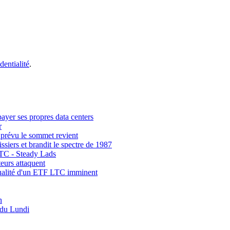
dentialité
.
payer ses propres data centers
r
 prévu le sommet revient
siers et brandit le spectre de 1987
BTC - Steady Lads
eurs attaquent
ntualité d'un ETF LTC imminent
n
 du Lundi