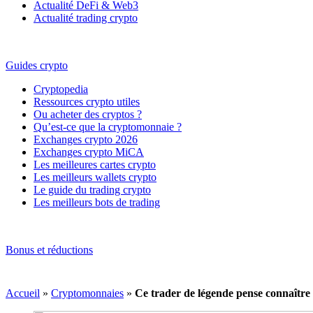
Actualité DeFi & Web3
Actualité trading crypto
Guides crypto
Cryptopedia
Ressources crypto utiles
Ou acheter des cryptos ?
Qu’est-ce que la cryptomonnaie ?
Exchanges crypto 2026
Exchanges crypto MiCA
Les meilleures cartes crypto
Les meilleurs wallets crypto
Le guide du trading crypto
Les meilleurs bots de trading
Bonus et réductions
Accueil
»
Cryptomonnaies
»
Ce trader de légende pense connaître 