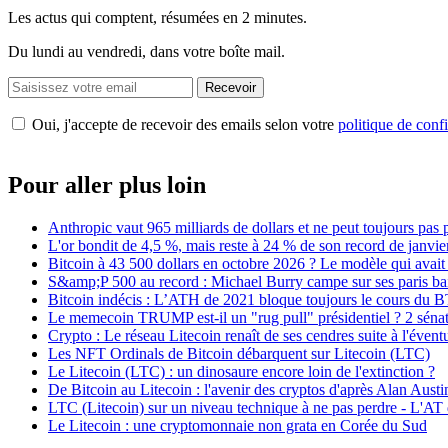
Les actus qui comptent, résumées
en 2 minutes.
Du lundi au vendredi, dans votre boîte mail.
Recevoir
Oui, j'accepte de recevoir des emails selon votre
politique de confi
Pour aller plus loin
Anthropic vaut 965 milliards de dollars et ne peut toujours pas 
L'or bondit de 4,5 %, mais reste à 24 % de son record de janvie
Bitcoin à 43 500 dollars en octobre 2026 ? Le modèle qui avait
S&amp;P 500 au record : Michael Burry campe sur ses paris bais
Bitcoin indécis : L’ATH de 2021 bloque toujours le cours du 
Le memecoin TRUMP est-il un "rug pull" présidentiel ? 2 sénat
Crypto : Le réseau Litecoin renaît de ses cendres suite à l'éve
Les NFT Ordinals de Bitcoin débarquent sur Litecoin (LTC)
Le Litecoin (LTC) : un dinosaure encore loin de l'extinction ?
De Bitcoin au Litecoin : l'avenir des cryptos d'après Alan Austi
LTC (Litecoin) sur un niveau technique à ne pas perdre - L'AT
Le Litecoin : une cryptomonnaie non grata en Corée du Sud