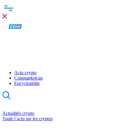
Actu crypto
Coinmarketcap
Encyclopédie
Actualités crypto
Toute l’actu sur les cryptos