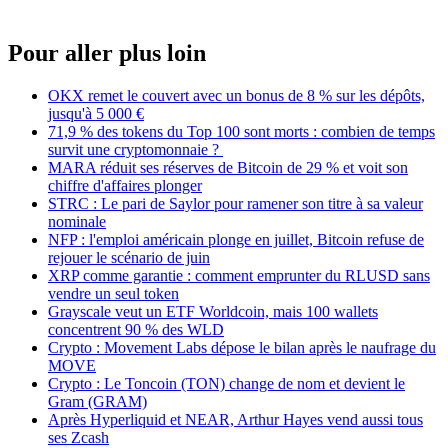
Pour aller plus loin
OKX remet le couvert avec un bonus de 8 % sur les dépôts,
jusqu'à 5 000 €
71,9 % des tokens du Top 100 sont morts : combien de temps
survit une cryptomonnaie ?
MARA réduit ses réserves de Bitcoin de 29 % et voit son
chiffre d'affaires plonger
STRC : Le pari de Saylor pour ramener son titre à sa valeur
nominale
NFP : l'emploi américain plonge en juillet, Bitcoin refuse de
rejouer le scénario de juin
XRP comme garantie : comment emprunter du RLUSD sans
vendre un seul token
Grayscale veut un ETF Worldcoin, mais 100 wallets
concentrent 90 % des WLD
Crypto : Movement Labs dépose le bilan après le naufrage du
MOVE
Crypto : Le Toncoin (TON) change de nom et devient le
Gram (GRAM)
Après Hyperliquid et NEAR, Arthur Hayes vend aussi tous
ses Zcash