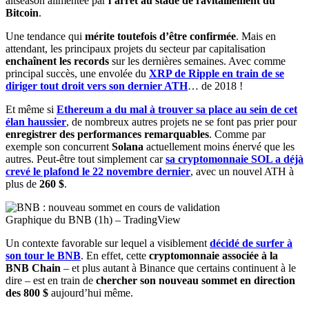
altseason alimentée par
l’arrêt au stade de ravitaillement du
Bitcoin
.
Une tendance qui
mérite toutefois d’être confirmée
. Mais en
attendant, les principaux projets du secteur par capitalisation
enchaînent les records
sur les dernières semaines. Avec comme
principal succès, une envolée du
XRP de Ripple en train de se
diriger tout droit vers son dernier ATH
… de 2018 !
Et même si
Ethereum a du mal à trouver sa place au sein de cet
élan haussier
, de nombreux autres projets ne se font pas prier pour
enregistrer des performances remarquables
. Comme par
exemple son concurrent
Solana
actuellement moins énervé que les
autres. Peut-être tout simplement car
sa cryptomonnaie SOL a déjà
crevé le plafond le 22 novembre dernier
, avec un nouvel ATH à
plus de
260 $
.
Graphique du BNB (1h) – TradingView
Un contexte favorable sur lequel a visiblement
décidé de surfer à
son tour le BNB
. En effet, cette
cryptomonnaie associée à la
BNB Chain
– et plus autant à Binance que certains continuent à le
dire – est en train de
chercher son nouveau sommet en direction
des 800 $
aujourd’hui même.