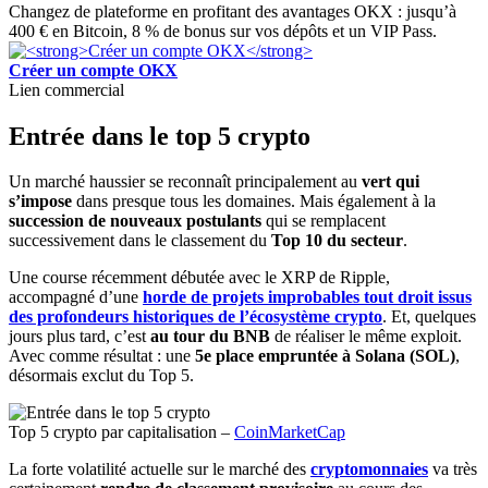
Changez de plateforme en profitant des avantages OKX : jusqu’à
400 € en Bitcoin, 8 % de bonus sur vos dépôts et un VIP Pass.
Créer un compte OKX
Lien commercial
Entrée dans le top 5 crypto
Un marché haussier se reconnaît principalement au
vert qui
s’impose
dans presque tous les domaines. Mais également à la
succession de nouveaux postulants
qui se remplacent
successivement dans le classement du
Top 10 du secteur
.
Une course récemment débutée avec le XRP de Ripple,
accompagné d’une
horde de projets improbables tout droit issus
des profondeurs historiques de l’écosystème crypto
. Et, quelques
jours plus tard, c’est
au tour du BNB
de réaliser le même exploit.
Avec comme résultat : une
5e place empruntée à Solana (SOL)
,
désormais exclut du Top 5.
Top 5 crypto par capitalisation –
CoinMarketCap
La forte volatilité actuelle sur le marché des
cryptomonnaies
va très