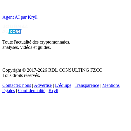
Agent AI par Kryll
Toute l'actualité des cryptomonnaies,
analyses, vidéos et guides.
Copyright © 2017-2026 RDL CONSULTING FZCO
Tous droits réservés.
Contactez-nous
|
Advertise
|
L’équipe
|
Transparence
|
Mentions
légales
|
Confidentialité
|
Kryll
Recevez votre guide PDF complet de 39 pages
Comment débuter dans les cryptos en 2026
Recevoir