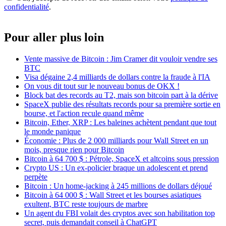
confidentialité
.
Pour aller plus loin
Vente massive de Bitcoin : Jim Cramer dit vouloir vendre ses
BTC
Visa dégaine 2,4 milliards de dollars contre la fraude à l'IA
On vous dit tout sur le nouveau bonus de OKX !
Block bat des records au T2, mais son bitcoin part à la dérive
SpaceX publie des résultats records pour sa première sortie en
bourse, et l'action recule quand même
Bitcoin, Ether, XRP : Les baleines achètent pendant que tout
le monde panique
Économie : Plus de 2 000 milliards pour Wall Street en un
mois, presque rien pour Bitcoin
Bitcoin à 64 700 $ : Pétrole, SpaceX et altcoins sous pression
Crypto US : Un ex-policier braque un adolescent et prend
perpète
Bitcoin : Un home-jacking à 245 millions de dollars déjoué
Bitcoin à 64 000 $ : Wall Street et les bourses asiatiques
exultent, BTC reste toujours de marbre
Un agent du FBI volait des cryptos avec son habilitation top
secret, puis demandait conseil à ChatGPT