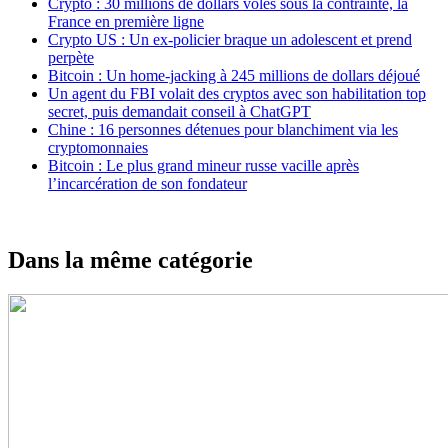
Crypto : 30 millions de dollars volés sous la contrainte, la
France en première ligne
Crypto US : Un ex-policier braque un adolescent et prend
perpète
Bitcoin : Un home-jacking à 245 millions de dollars déjoué
Un agent du FBI volait des cryptos avec son habilitation top
secret, puis demandait conseil à ChatGPT
Chine : 16 personnes détenues pour blanchiment via les
cryptomonnaies
Bitcoin : Le plus grand mineur russe vacille après
l’incarcération de son fondateur
Dans la même catégorie