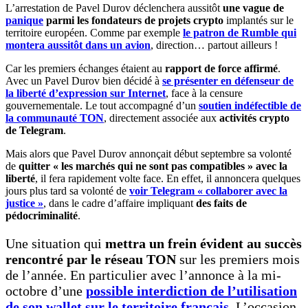
L’arrestation de Pavel Durov déclenchera aussitôt
une vague de
panique
parmi les fondateurs de projets crypto
implantés sur le
territoire européen. Comme par exemple
le patron de Rumble qui
montera aussitôt dans un avion
, direction… partout ailleurs !
Car les premiers échanges étaient au
rapport de force affirmé
.
Avec un Pavel Durov bien décidé à
se présenter en défenseur de
la liberté d’expression sur Internet
, face à la censure
gouvernementale. Le tout accompagné d’un
soutien indéfectible de
la communauté TON
, directement associée aux
activités crypto
de Telegram
.
Mais alors que Pavel Durov annonçait début septembre sa volonté
de
quitter « les marchés qui ne sont pas compatibles » avec la
liberté
, il fera rapidement volte face. En effet, il annoncera quelques
jours plus tard sa volonté de
voir Telegram « collaborer avec la
justice »
, dans le cadre d’affaire impliquant
des faits de
pédocriminalité
.
Une situation qui
mettra un frein évident au succès
rencontré par le réseau TON
sur les premiers mois
de l’année. En particulier avec l’annonce à la mi-
octobre d’une
possible interdiction de l’utilisation
de son wallet sur le territoire français
. L’occasion