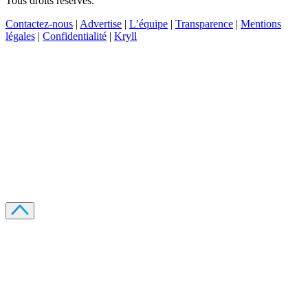
Tous droits réservés.
Contactez-nous
|
Advertise
|
L’équipe
|
Transparence
|
Mentions
légales
|
Confidentialité
|
Kryll
Recevez votre guide PDF complet de 39 pages
Comment débuter dans les cryptos en 2026
Recevoir
Oui, j'accepte de recevoir des emails selon votre
politique de confidentialité
.