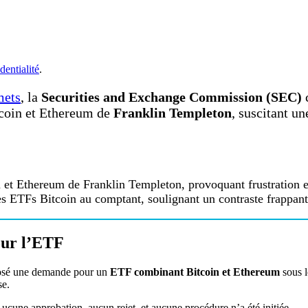
dentialité
.
mets
, la
Securities and Exchange Commission (SEC)
c
tcoin et Ethereum de
Franklin Templeton
, suscitant u
 et Ethereum de Franklin Templeton, provoquant frustration et
les ETFs Bitcoin au comptant, soulignant un contraste frappant 
our l’ETF
éposé une demande pour un
ETF combinant Bitcoin et Ethereum
sous l
se.
Aucune approbation, aucun rejet, et aucune procédure n’a été initiée.