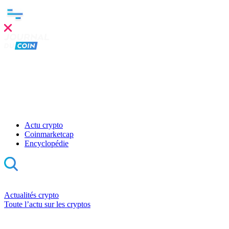
Actu crypto
Coinmarketcap
Encyclopédie
Actualités crypto
Toute l’actu sur les cryptos