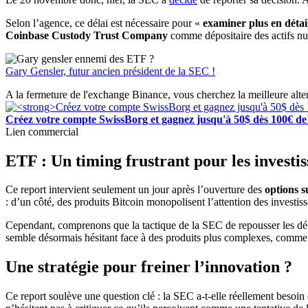
Selon l’agence, ce délai est nécessaire pour «
examiner plus en détail
Coinbase Custody Trust Company
comme dépositaire des actifs n
Gary Gensler, futur ancien président de la SEC !
A la fermeture de l'exchange Binance, vous cherchez la meilleure alte
Créez votre compte SwissBorg et gagnez jusqu'à 50$ dès 100€ de 
Lien commercial
ETF : Un timing frustrant pour les investis
Ce report intervient seulement un jour après l’ouverture des
options s
: d’un côté, des produits Bitcoin monopolisent l’attention des investiss
Cependant, comprenons que la tactique de la SEC de repousser les déc
semble désormais hésitant face à des produits plus complexes, comme 
Une stratégie pour freiner l’innovation ?
Ce report soulève une question clé : la SEC a-t-elle réellement besoin 