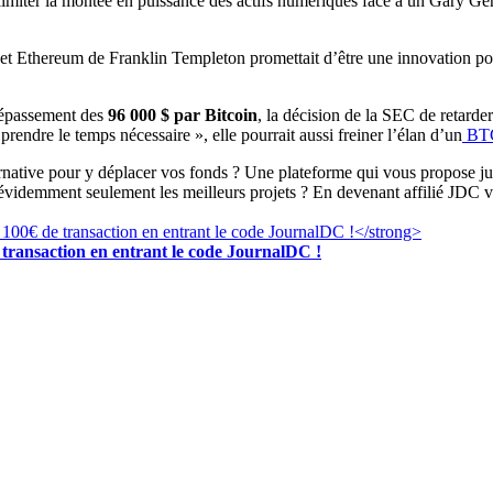
 limiter la montée en puissance des actifs numériques face à un Gary Gen
n et Ethereum de Franklin Templeton promettait d’être une innovation po
dépassement des
96 000 $ par Bitcoin
, la décision de la SEC de retarde
 prendre le temps nécessaire », elle pourrait aussi freiner l’élan d’un
BTC 
ernative pour y déplacer vos fonds ? Une plateforme qui vous propose 
 évidemment seulement les meilleurs projets ? En devenant affilié JDC v
transaction en entrant le code JournalDC !