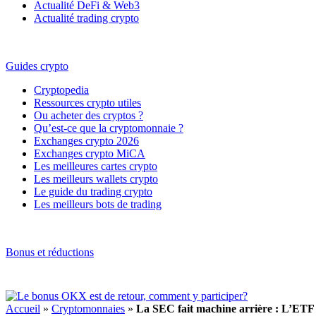
Actualité DeFi & Web3
Actualité trading crypto
Guides crypto
Cryptopedia
Ressources crypto utiles
Ou acheter des cryptos ?
Qu’est-ce que la cryptomonnaie ?
Exchanges crypto 2026
Exchanges crypto MiCA
Les meilleures cartes crypto
Les meilleurs wallets crypto
Le guide du trading crypto
Les meilleurs bots de trading
Bonus et réductions
Accueil
»
Cryptomonnaies
»
La SEC fait machine arrière : L’ETF