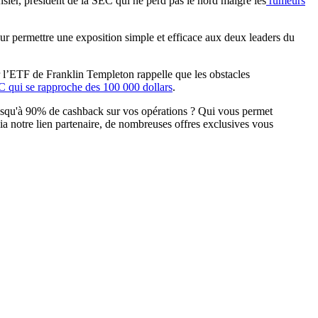
sler, président de la SEC qui ne perd pas le nord malgré les
rumeurs
ur permettre une exposition simple et efficace aux deux leaders du
r l’ETF de Franklin Templeton rappelle que les obstacles
qui se rapproche des 100 000 dollars
.
jusqu'à 90% de cashback sur vos opérations ? Qui vous permet
ia notre lien partenaire, de nombreuses offres exclusives vous