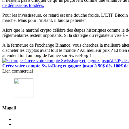
n’hésitent pas à critiquer ce qu’ils perçoivent comme une tentative de
de démissions fondées.
Pour les investisseurs, ce retard est une douche froide. L’ETF Bitcoi
marché. Mais pour l’instant, il faudra patienter.
Alors que le marché crypto célèbre des étapes historiques comme le 
réglementaires restent importants. Si la stratégie du régulateur vise à «
A la fermeture de l'exchange Binance, vous cherchez la meilleure alt
d'acheter les cryptos avant tout le monde ? Au meilleur prix ? Et bien
attendent tout au long de l'année sur SwissBorg !
Créez votre compte SwissBorg et gagnez jusqu'à 50$ dès 100€ de 
Lien commercial
Magali