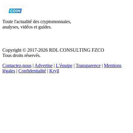
Toute l'actualité des cryptomonnaies,
analyses, vidéos et guides.
Copyright © 2017-2026 RDL CONSULTING FZCO
Tous droits réservés.
Contactez-nous
|
Advertise
|
L’équipe
|
Transparence
|
Mentions
légales
|
Confidentialité
|
Kryll
Recevez votre guide PDF complet de 39 pages
Comment débuter dans les cryptos en 2026
Recevoir
Oui, j'accepte de recevoir des emails selon votre
politique de confidentialité
.