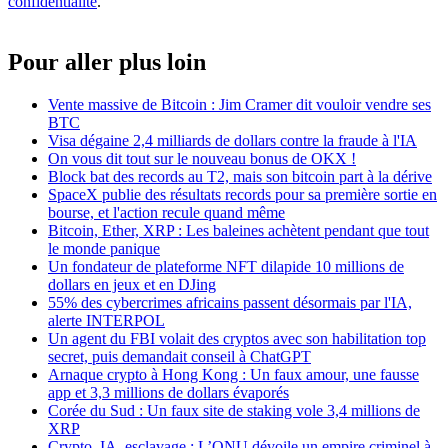
confidentialité
.
Pour aller plus loin
Vente massive de Bitcoin : Jim Cramer dit vouloir vendre ses
BTC
Visa dégaine 2,4 milliards de dollars contre la fraude à l'IA
On vous dit tout sur le nouveau bonus de OKX !
Block bat des records au T2, mais son bitcoin part à la dérive
SpaceX publie des résultats records pour sa première sortie en
bourse, et l'action recule quand même
Bitcoin, Ether, XRP : Les baleines achètent pendant que tout
le monde panique
Un fondateur de plateforme NFT dilapide 10 millions de
dollars en jeux et en DJing
55% des cybercrimes africains passent désormais par l'IA,
alerte INTERPOL
Un agent du FBI volait des cryptos avec son habilitation top
secret, puis demandait conseil à ChatGPT
Arnaque crypto à Hong Kong : Un faux amour, une fausse
app et 3,3 millions de dollars évaporés
Corée du Sud : Un faux site de staking vole 3,4 millions de
XRP
Crypto, IA, esclavage : L’ONU dévoile un empire criminel à