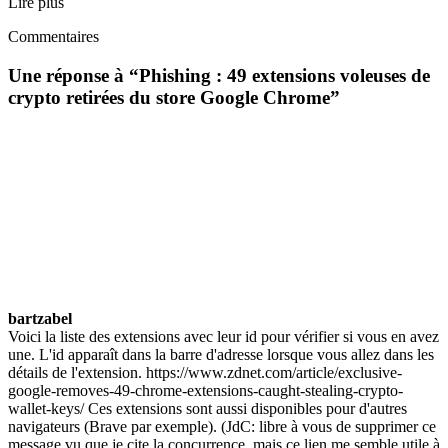
Lire plus
Commentaires
Une réponse à “
Phishing : 49 extensions voleuses de
crypto retirées du store Google Chrome
”
bartzabel
Voici la liste des extensions avec leur id pour vérifier si vous en avez
une. L'id apparaît dans la barre d'adresse lorsque vous allez dans les
détails de l'extension. https://www.zdnet.com/article/exclusive-
google-removes-49-chrome-extensions-caught-stealing-crypto-
wallet-keys/ Ces extensions sont aussi disponibles pour d'autres
navigateurs (Brave par exemple). (JdC: libre à vous de supprimer ce
message vu que je cite la concurrence, mais ce lien me semble utile à