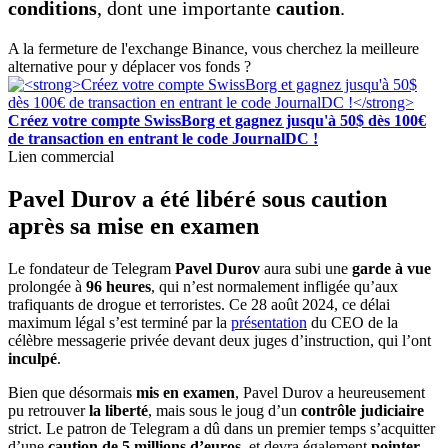
conditions
, dont une importante
caution
.
A la fermeture de l'exchange Binance, vous cherchez la meilleure
alternative pour y déplacer vos fonds ?
Créez votre compte SwissBorg et gagnez jusqu'à 50$ dès 100€
de transaction en entrant le code JournalDC !
Lien commercial
Pavel Durov a été libéré sous caution
après sa mise en examen
Le fondateur de Telegram
Pavel Durov
aura subi une
garde à vue
prolongée à
96 heures
, qui n’est normalement infligée qu’aux
trafiquants de drogue et terroristes. Ce 28 août 2024, ce délai
maximum légal s’est terminé par la
présentation
du CEO de la
célèbre messagerie privée devant deux juges d’instruction, qui l’ont
inculpé
.
Bien que désormais
mis en examen
, Pavel Durov a heureusement
pu retrouver
la liberté
, mais sous le joug d’un
contrôle judiciaire
strict. Le patron de Telegram a dû dans un premier temps s’acquitter
d’une
caution de 5 millions d’euros
, et devra également
pointer