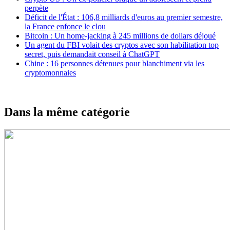
perpète
Déficit de l'État : 106,8 milliards d'euros au premier semestre,
la France enfonce le clou
Bitcoin : Un home-jacking à 245 millions de dollars déjoué
Un agent du FBI volait des cryptos avec son habilitation top
secret, puis demandait conseil à ChatGPT
Chine : 16 personnes détenues pour blanchiment via les
cryptomonnaies
Dans la même catégorie