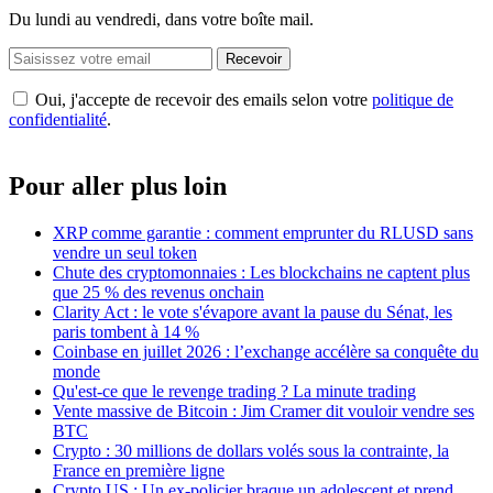
Du lundi au vendredi, dans votre boîte mail.
Recevoir
Oui, j'accepte de recevoir des emails selon votre
politique de
confidentialité
.
Pour aller plus loin
XRP comme garantie : comment emprunter du RLUSD sans
vendre un seul token
Chute des cryptomonnaies : Les blockchains ne captent plus
que 25 % des revenus onchain
Clarity Act : le vote s'évapore avant la pause du Sénat, les
paris tombent à 14 %
Coinbase en juillet 2026 : l’exchange accélère sa conquête du
monde
Qu'est-ce que le revenge trading ? La minute trading
Vente massive de Bitcoin : Jim Cramer dit vouloir vendre ses
BTC
Crypto : 30 millions de dollars volés sous la contrainte, la
France en première ligne
Crypto US : Un ex-policier braque un adolescent et prend