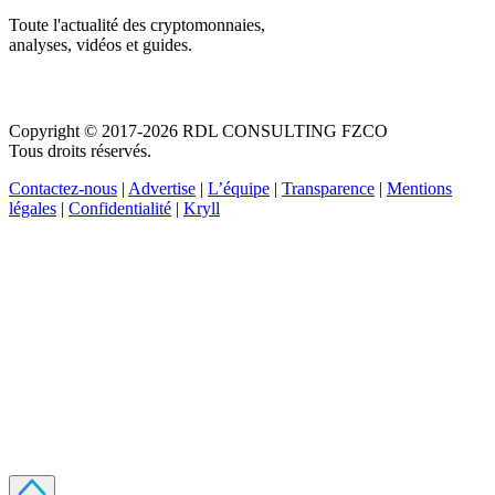
Toute l'actualité des cryptomonnaies,
analyses, vidéos et guides.
Copyright © 2017-2026 RDL CONSULTING FZCO
Tous droits réservés.
Contactez-nous
|
Advertise
|
L’équipe
|
Transparence
|
Mentions
légales
|
Confidentialité
|
Kryll
Recevez votre guide PDF complet de 39 pages
Comment débuter dans les cryptos en 2026
Recevoir
Oui, j'accepte de recevoir des emails selon votre
politique de confidentialité
.