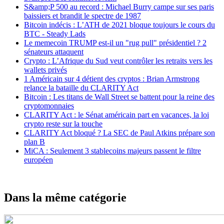
S&amp;P 500 au record : Michael Burry campe sur ses paris
baissiers et brandit le spectre de 1987
Bitcoin indécis : L’ATH de 2021 bloque toujours le cours du
BTC - Steady Lads
Le memecoin TRUMP est-il un "rug pull" présidentiel ? 2
sénateurs attaquent
Crypto : L’Afrique du Sud veut contrôler les retraits vers les
wallets privés
1 Américain sur 4 détient des cryptos : Brian Armstrong
relance la bataille du CLARITY Act
Bitcoin : Les titans de Wall Street se battent pour la reine des
cryptomonnaies
CLARITY Act : le Sénat américain part en vacances, la loi
crypto reste sur la touche
CLARITY Act bloqué ? La SEC de Paul Atkins prépare son
plan B
MiCA : Seulement 3 stablecoins majeurs passent le filtre
européen
Dans la même catégorie