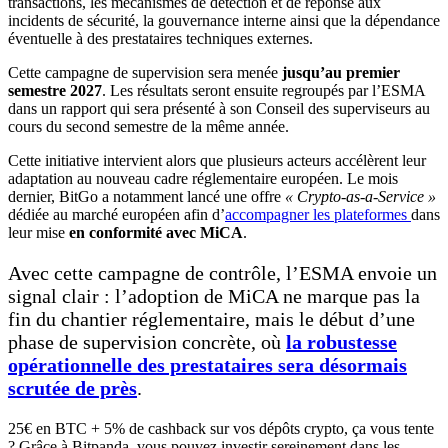
transactions, les mécanismes de détection et de réponse aux
incidents de sécurité, la gouvernance interne ainsi que la dépendance
éventuelle à des prestataires techniques externes.
Cette campagne de supervision sera menée
jusqu’au premier
semestre 2027
. Les résultats seront ensuite regroupés par l’ESMA
dans un rapport qui sera présenté à son Conseil des superviseurs au
cours du second semestre de la même année.
Cette initiative intervient alors que plusieurs acteurs accélèrent leur
adaptation au nouveau cadre réglementaire européen. Le mois
dernier, BitGo a notamment lancé une offre
« Crypto-as-a-Service »
dédiée au marché européen afin d’
accompagner les plateformes
dans
leur mise
en conformité avec MiCA
.
Avec cette campagne de contrôle, l’ESMA envoie un
signal clair : l’adoption de MiCA ne marque pas la
fin du chantier réglementaire, mais le début d’une
phase de supervision concrète, où
la robustesse
opérationnelle des prestataires sera désormais
scrutée de près
.
25€ en BTC + 5% de cashback sur vos dépôts crypto, ça vous tente
? Grâce à Bitpanda, vous pouvez investir sereinement dans les