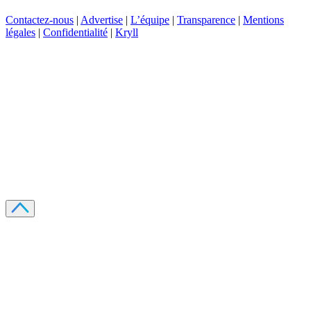
Contactez-nous
|
Advertise
|
L’équipe
|
Transparence
|
Mentions
légales
|
Confidentialité
|
Kryll
Recevez votre guide PDF complet de 39 pages
Comment débuter dans les cryptos en 2026
Recevoir
Oui, j'accepte de recevoir des emails selon votre
politique de confidentialité
.