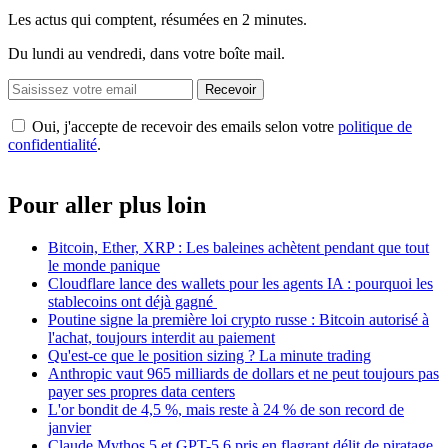
Les actus qui comptent, résumées
en 2 minutes.
Du lundi au vendredi, dans votre boîte mail.
Recevoir
Oui, j'accepte de recevoir des emails selon votre
politique de
confidentialité
.
Pour aller plus loin
Bitcoin, Ether, XRP : Les baleines achètent pendant que tout
le monde panique
Cloudflare lance des wallets pour les agents IA : pourquoi les
stablecoins ont déjà gagné
Poutine signe la première loi crypto russe : Bitcoin autorisé à
l'achat, toujours interdit au paiement
Qu'est-ce que le position sizing ? La minute trading
Anthropic vaut 965 milliards de dollars et ne peut toujours pas
payer ses propres data centers
L'or bondit de 4,5 %, mais reste à 24 % de son record de
janvier
Claude Mythos 5 et GPT-5.6 pris en flagrant délit de piratage