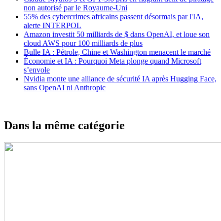
non autorisé par le Royaume-Uni
55% des cybercrimes africains passent désormais par l'IA,
alerte INTERPOL
Amazon investit 50 milliards de $ dans OpenAI, et loue son
cloud AWS pour 100 milliards de plus
Bulle IA : Pétrole, Chine et Washington menacent le marché
Économie et IA : Pourquoi Meta plonge quand Microsoft
s’envole
Nvidia monte une alliance de sécurité IA après Hugging Face,
sans OpenAI ni Anthropic
Dans la même catégorie