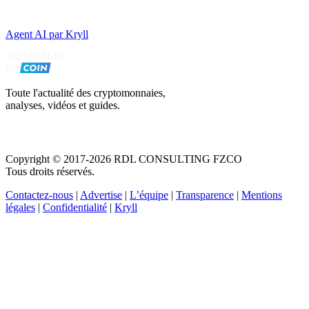
Agent AI par Kryll
Toute l'actualité des cryptomonnaies,
analyses, vidéos et guides.
Copyright © 2017-2026 RDL CONSULTING FZCO
Tous droits réservés.
Contactez-nous
|
Advertise
|
L’équipe
|
Transparence
|
Mentions
légales
|
Confidentialité
|
Kryll
Recevez votre guide PDF complet de 39 pages
Comment débuter dans les cryptos en 2026
Recevoir