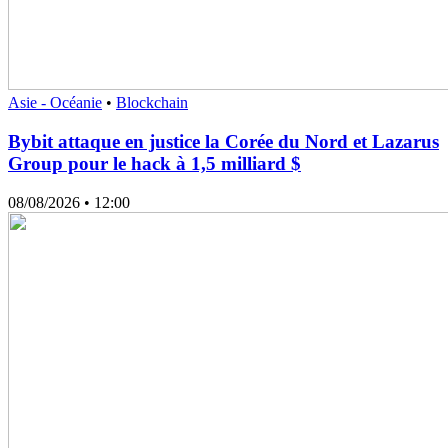
Asie - Océanie
•
Blockchain
Bybit attaque en justice la Corée du Nord et Lazarus
Group pour le hack à 1,5 milliard $
08/08/2026
• 12:00