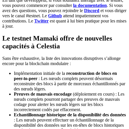
En tant que développeur, si vous souhaitez interagir avec le testnet,
vous pouvez commencer par consulter
la documentation
. Si vous
avez des questions, vous pouvez rejoindre le
Discord
et vous diriger
vers le canal #testnet. Le
Github
attend impatiemment vos
contributions. Le
T
w
itter
est quant à lui bien pratique pour les mises
à jour.
Le testnet Mamaki offre de nouvelles
capacités à Celestia
Sans être exhaustive, la liste des innovations disruptives s’allonge
encore pour la blockchain modulaire :
Implémentation initiale de la
reconstruction de blocs en
peer-to-peer
: Les nœuds complets peuvent désormais
reconstruire des blocs à partir de morceaux échantillonnés par
des nœuds légers.
Preuves de mauvais encodage
(déploiement en cours) : Les
nœuds complets pourront partager des preuves de mauvais
codage pour alerter les nœuds légers sur les blocs
incorrectement codés par effacement.
Echantillonnage historique de la disponibilité des données
: Les nœuds peuvent effectuer un échantillonnage de la
disponibilité des données sur les en-têtes de blocs historiques