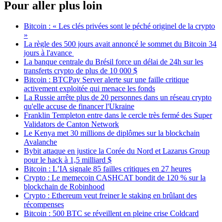
Pour aller plus loin
Bitcoin : « Les clés privées sont le péché originel de la crypto
»
La règle des 500 jours avait annoncé le sommet du Bitcoin 34
jours à l'avance
La banque centrale du Brésil force un délai de 24h sur les
transferts crypto de plus de 10 000 $
Bitcoin : BTCPay Server alerte sur une faille critique
activement exploitée qui menace les fonds
La Russie arrête plus de 20 personnes dans un réseau crypto
qu'elle accuse de financer l'Ukraine
Franklin Templeton entre dans le cercle très fermé des Super
Validators de Canton Network
Le Kenya met 30 millions de diplômes sur la blockchain
Avalanche
Bybit attaque en justice la Corée du Nord et Lazarus Group
pour le hack à 1,5 milliard $
Bitcoin : L’IA signale 85 failles critiques en 27 heures
Crypto : Le memecoin CASHCAT bondit de 120 % sur la
blockchain de Robinhood
Crypto : Ethereum veut freiner le staking en brûlant des
récompenses
Bitcoin : 500 BTC se réveillent en pleine crise Coldcard