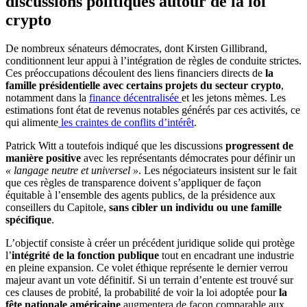
discussions politiques autour de la loi
crypto
De nombreux sénateurs démocrates, dont Kirsten Gillibrand,
conditionnent leur appui à l’intégration de règles de conduite strictes.
Ces préoccupations découlent des liens financiers directs de
la
famille présidentielle avec certains projets du secteur crypto
,
notamment dans la
finance décentralisée
et les jetons mèmes. Les
estimations font état de revenus notables générés par ces activités, ce
qui alimente
les craintes de conflits d’intérêt
.
Patrick Witt a toutefois indiqué que les discussions
progressent de
manière positive
avec les représentants démocrates pour définir un
« langage neutre et universel »
. Les négociateurs insistent sur le fait
que ces règles de transparence doivent s’appliquer de façon
équitable à l’ensemble des agents publics, de la présidence aux
conseillers du Capitole,
sans cibler un individu ou une famille
spécifique
.
L’objectif consiste à créer un précédent juridique solide qui protège
l’
intégrité de la fonction publique
tout en encadrant une industrie
en pleine expansion. Ce volet éthique représente le dernier verrou
majeur
avant un vote définitif. Si un terrain d’entente est trouvé sur
ces clauses de probité, la probabilité de voir la loi adoptée pour
la
fête nationale américaine
augmentera de façon comparable aux