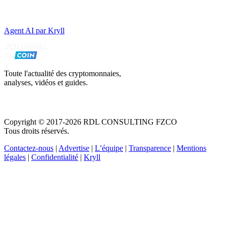
Agent AI par Kryll
Toute l'actualité des cryptomonnaies,
analyses, vidéos et guides.
Copyright © 2017-2026 RDL CONSULTING FZCO
Tous droits réservés.
Contactez-nous
|
Advertise
|
L’équipe
|
Transparence
|
Mentions
légales
|
Confidentialité
|
Kryll
Recevez votre guide PDF complet de 39 pages
Comment débuter dans les cryptos en 2026
Recevoir