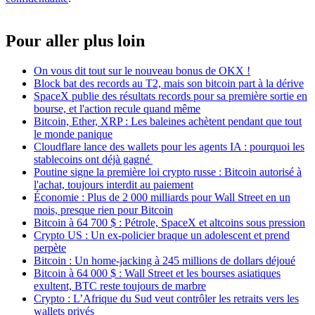
Pour aller plus loin
On vous dit tout sur le nouveau bonus de OKX !
Block bat des records au T2, mais son bitcoin part à la dérive
SpaceX publie des résultats records pour sa première sortie en
bourse, et l'action recule quand même
Bitcoin, Ether, XRP : Les baleines achètent pendant que tout
le monde panique
Cloudflare lance des wallets pour les agents IA : pourquoi les
stablecoins ont déjà gagné
Poutine signe la première loi crypto russe : Bitcoin autorisé à
l'achat, toujours interdit au paiement
Économie : Plus de 2 000 milliards pour Wall Street en un
mois, presque rien pour Bitcoin
Bitcoin à 64 700 $ : Pétrole, SpaceX et altcoins sous pression
Crypto US : Un ex-policier braque un adolescent et prend
perpète
Bitcoin : Un home-jacking à 245 millions de dollars déjoué
Bitcoin à 64 000 $ : Wall Street et les bourses asiatiques
exultent, BTC reste toujours de marbre
Crypto : L’Afrique du Sud veut contrôler les retraits vers les
wallets privés