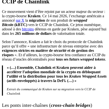
CCIP de Chainlink
Ce mouvement vient d’être rejoint par un acteur majeur du secteur :
la crypto-bourse
Kraken
. Ce 14 mai 2026, l’exchange américain a
annoncé
sur X
la
migration
de son produit de
wrapped
Bitcoin
(kBTC)
vers le CCIP de Chainlink. Ce jeton numérique,
adossé à des
bitcoins
détenus en garde par Kraken, pèse aujourd’hui
dans les
265 millions de dollars
de valorisation totale.
Selon l’annonce, Kraken a fait le choix du protocole de Chainlink
parce qu’il offre « une infrastructure de niveau entreprise avec des
exigences strictes en matière de sécurité et de gestion des
risques
». Et d’ailleurs, la crypto-bourse fera confiance au CCIP du
réseau d’oracles décentralisés pour
tous ses futurs
wrapped tokens
.
« (…) Ensemble, Chainlink et Kraken peuvent aider à
accélérer l’adoption mondiale de la crypto en débloquant
l’utilité et la distribution pour tous les
Kraken Wrapped Assets
(actifs enveloppés) à travers la DeFi. (…) »
Extrait du communiqué de Kraken sur sa migration vers le CCIP de
Chainlink
Les ponts inter-chaînes (
cross-chain bridges
)