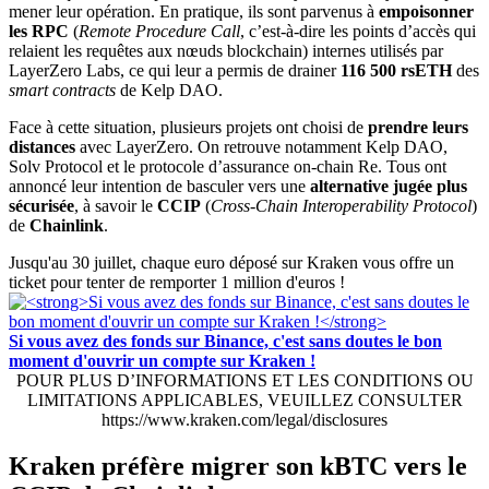
mener leur opération. En pratique, ils sont parvenus à
empoisonner
les RPC
(
Remote Procedure Call
, c’est-à-dire les points d’accès qui
relaient les requêtes aux nœuds blockchain) internes utilisés par
LayerZero Labs, ce qui leur a permis de drainer
116 500 rsETH
des
smart contracts
de Kelp DAO.
Face à cette situation, plusieurs projets ont choisi de
prendre leurs
distances
avec LayerZero. On retrouve notamment Kelp DAO,
Solv Protocol et le protocole d’assurance on-chain Re. Tous ont
annoncé leur intention de basculer vers une
alternative jugée plus
sécurisée
, à savoir le
CCIP
(
Cross-Chain Interoperability Protocol
)
de
Chainlink
.
Jusqu'au 30 juillet, chaque euro déposé sur Kraken vous offre un
ticket pour tenter de remporter 1 million d'euros !
Si vous avez des fonds sur Binance, c'est sans doutes le bon
moment d'ouvrir un compte sur Kraken !
POUR PLUS D’INFORMATIONS ET LES CONDITIONS OU
LIMITATIONS APPLICABLES, VEUILLEZ CONSULTER
https://www.kraken.com/legal/disclosures
Kraken préfère migrer son kBTC vers le