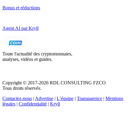
Bonus et réductions
Agent AI par Kryll
Toute l'actualité des cryptomonnaies,
analyses, vidéos et guides.
Copyright © 2017-2026 RDL CONSULTING FZCO
Tous droits réservés.
Contactez-nous
|
Advertise
|
L’équipe
|
Transparence
|
Mentions
légales
|
Confidentialité
|
Kryll
Recevez votre guide PDF complet de 39 pages
Comment débuter dans les cryptos en 2026