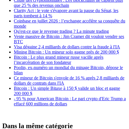
Chute des cryptomonnaies : Les blockchains ne captent plus
que 25 % des revenus onchain
Clarity Act : le vote s'évapore avant la pause du Sénat, les
paris tombent à 14 %
Coinbase en juillet 2026 : l’exchange accélère sa conquête du
monde
Qu'est-ce que le revenge trading ? La minute trading
Vente massive de Bitcoin : Jim Cramer dit vouloir vendre ses
BTC
Visa dégaine 2,4 milliards de dollars contre la fraude à l'IA
Mining Bitcoin : Un mineur solo gagne près de 200 000 $
Bitcoin : Le plus grand mineur russe vacille après
l’incarcération de son fondateur
Poolin, ex-numéro un mondial du minage Bitcoin, dépose le
bilan
Ce mineur de Bitcoin s'envole de 16 % après 2,8 milliards de
dollars de contrats dans l'IA
Bitcoin : Un simple Bitaxe à 150 $ valide un bloc et gagne
200 000 $
- 95 % pour American Bitcoin : Le pari crypto d'Eric Trump a
effacé 600 millions de dollars
Dans la même catégorie