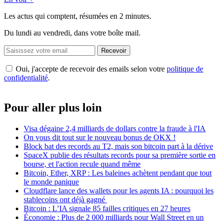
Les actus qui comptent, résumées
en 2 minutes.
Du lundi au vendredi, dans votre boîte mail.
Recevoir
Oui, j'accepte de recevoir des emails selon votre
politique de
confidentialité
.
Pour aller plus loin
Visa dégaine 2,4 milliards de dollars contre la fraude à l'IA
On vous dit tout sur le nouveau bonus de OKX !
Block bat des records au T2, mais son bitcoin part à la dérive
SpaceX publie des résultats records pour sa première sortie en
bourse, et l'action recule quand même
Bitcoin, Ether, XRP : Les baleines achètent pendant que tout
le monde panique
Cloudflare lance des wallets pour les agents IA : pourquoi les
stablecoins ont déjà gagné
Bitcoin : L’IA signale 85 failles critiques en 27 heures
Économie : Plus de 2 000 milliards pour Wall Street en un