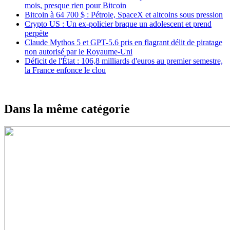
mois, presque rien pour Bitcoin
Bitcoin à 64 700 $ : Pétrole, SpaceX et altcoins sous pression
Crypto US : Un ex-policier braque un adolescent et prend
perpète
Claude Mythos 5 et GPT-5.6 pris en flagrant délit de piratage
non autorisé par le Royaume-Uni
Déficit de l'État : 106,8 milliards d'euros au premier semestre,
la France enfonce le clou
Dans la même catégorie