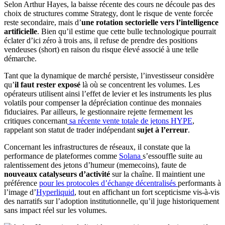
Selon Arthur Hayes, la baisse récente des cours ne découle pas des
choix de structures comme Strategy, dont le risque de vente forcée
reste secondaire, mais d’
une rotation sectorielle vers l’intelligence
artificielle
. Bien qu’il estime que cette bulle technologique pourrait
éclater d’ici zéro à trois ans, il refuse de prendre des positions
vendeuses (short) en raison du risque élevé associé à une telle
démarche.
Tant que la dynamique de marché persiste, l’investisseur considère
qu’
il faut rester exposé
là où se concentrent les volumes. Les
opérateurs utilisent ainsi l’effet de levier et les instruments les plus
volatils pour compenser la dépréciation continue des monnaies
fiduciaires. Par ailleurs, le gestionnaire rejette fermement les
critiques concernant
sa récente vente totale de jetons HYPE
,
rappelant son statut de trader indépendant
sujet à l’erreur
.
Concernant les infrastructures de réseaux, il constate que la
performance de plateformes comme
Solana
s’essouffle suite au
ralentissement des jetons d’humeur (memecoins), faute de
nouveaux catalyseurs d’activité
sur la chaîne. Il maintient une
préférence
pour les protocoles d’échange décentralisés
performants à
l’image d’
Hyperliquid
, tout en affichant un fort scepticisme vis-à-vis
des narratifs sur l’adoption institutionnelle, qu’il juge historiquement
sans impact réel sur les volumes.