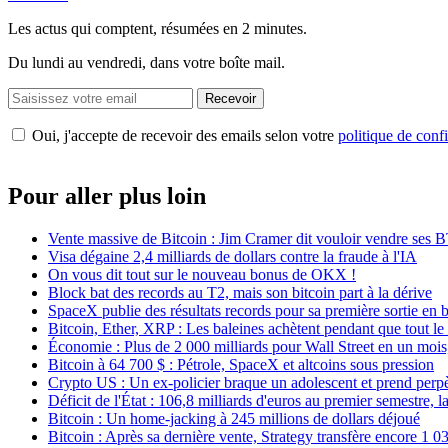
Les actus qui comptent, résumées
en 2 minutes.
Du lundi au vendredi, dans votre boîte mail.
Recevoir
Oui, j'accepte de recevoir des emails selon votre
politique de confi
Pour aller plus loin
Vente massive de Bitcoin : Jim Cramer dit vouloir vendre ses 
Visa dégaine 2,4 milliards de dollars contre la fraude à l'IA
On vous dit tout sur le nouveau bonus de OKX !
Block bat des records au T2, mais son bitcoin part à la dérive
SpaceX publie des résultats records pour sa première sortie en 
Bitcoin, Ether, XRP : Les baleines achètent pendant que tout 
Économie : Plus de 2 000 milliards pour Wall Street en un mois
Bitcoin à 64 700 $ : Pétrole, SpaceX et altcoins sous pression
Crypto US : Un ex-policier braque un adolescent et prend perp
Déficit de l'État : 106,8 milliards d'euros au premier semestre, 
Bitcoin : Un home-jacking à 245 millions de dollars déjoué
Bitcoin : Après sa dernière vente, Strategy transfère encore 1