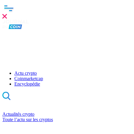
Actu crypto
Coinmarketcap
Encyclopédie
Actualités crypto
Toute l’actu sur les cryptos