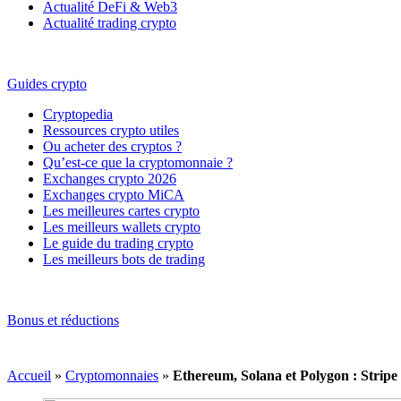
Actualité DeFi & Web3
Actualité trading crypto
Guides crypto
Cryptopedia
Ressources crypto utiles
Ou acheter des cryptos ?
Qu’est-ce que la cryptomonnaie ?
Exchanges crypto 2026
Exchanges crypto MiCA
Les meilleures cartes crypto
Les meilleurs wallets crypto
Le guide du trading crypto
Les meilleurs bots de trading
Bonus et réductions
Accueil
»
Cryptomonnaies
»
Ethereum, Solana et Polygon : Stripe