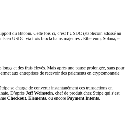
upport du Bitcoin. Cette fois-ci, c’est l’USDC (stablecoin adossé au
ements en USDC via trois blockchains majeures : Ethereum, Solana, et
rop longs et des frais élevés. Mais après une pause prolongée, sans pour
permet aux entreprises de recevoir des paiements en cryptomonnaie
 Stripe se charge de convertir instantanément ces transactions en
onnaie. D’après
Jeff Weinstein
, chef de produit chez Stripe qui s’est
omme
Checkout
,
Elements
, ou encore
Payment Intents
.