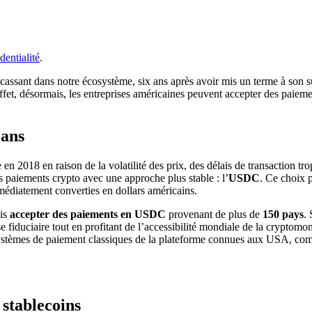
dentialité
.
cassant dans notre écosystème, six ans après avoir mis un terme à son s
n effet, désormais, les entreprises américaines peuvent accepter des pai
 ans
 en 2018 en raison de la volatilité des prix, des délais de transaction t
les paiements crypto avec une approche plus stable : l’
USDC
. Ce choix 
mmédiatement converties en dollars américains.
is
accepter des paiements en USDC
provenant de plus de
150 pays
.
se fiduciaire tout en profitant de l’accessibilité mondiale de la cryptom
s systèmes de paiement classiques de la plateforme connues aux USA, c
 stablecoins