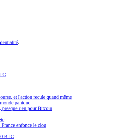
dentialité
.
BTC
bourse, et l'action recule quand même
le monde panique
, presque rien pour Bitcoin
ète
la France enfonce le clou
 030 BTC