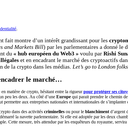
dentialité
.
 fait montre d’un intérêt grandissant pour les
crypto
es and Markets Bill
) par les parlementaires a donné le d
ent du
« hub européen du Web3 »
voulu par
Rishi Sun
illégales
et en encadrant le marché des cryptoactifs dan
n de la crypto dans les médias.
Let’s go to London folks
’encadrer le marché…
en matière de crypto, hésitant entre la rigueur
pour protéger ses citoy
re un peu les deux. Au côté d’une
Europe
qui parait prendre le chemin de 
faut permettre aux entreprises nationales et internationales de s’implant
 crypto dans des activités
criminelles
ou pour le
blanchiment
d’argent d
démarré la navette parlementaire. Si elle est adoptée par les deux chambr
ple. Cette mesure, très attendue par les enquêteurs du royaume, servira 