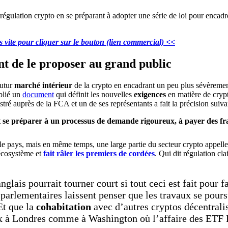
 vite pour cliquer sur le bouton (lien commercial) <<
nt de le proposer au grand public
futur
marché intérieur
de la crypto en encadrant un peu plus sévèreme
blié un
document
qui définit les nouvelles
exigences
en matière de cryp
gistré auprès de la FCA et un de ses représentants a fait la précision suiva
t se préparer à un processus de demande rigoureux, à payer des frais
 le pays, mais en même temps, une large partie du secteur crypto appell
’écosystème et
fait râler les premiers de cordées
. Qui dit régulation cla
anglais pourrait tourner court si tout ceci est fait pour f
parlementaires laissent penser que les travaux se pours
Et que la
cohabitation
avec d’autres cryptos décentralis
yeux à Londres comme à Washington où l’affaire des ETF