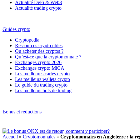
Actualité DeFi & Web3
Actualité trading crypto
Guides crypto
Cryptopedia
Ressources crypto utiles
Ou acheter des cryptos ?
Qu’est-ce que la cryptomonnaie ?
Exchanges crypto 2026
Exchanges crypto MiCA
Les meilleures cartes crypto
Les meilleurs wallets crypto
Le guide du trading crypto
Les meilleurs bots de trading
Bonus et réductions
Accueil
»
Cryptomonnaies
»
Cryptomonnaies en Angleterre : la rég