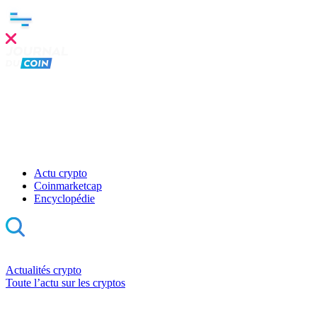
Actu crypto
Coinmarketcap
Encyclopédie
Actualités crypto
Toute l’actu sur les cryptos