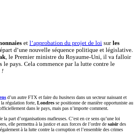
monnaies
et
l’approbation du projet de loi
sur
les
épart d’une nouvelle séquence politique et législative.
ak
, le Premier ministre du Royaume-Uni, il va falloir
s le pays. Cela commence par la lutte contre le
 !
ens
d’un autre FTX et faire du
business
dans un secteur naissant et
la régulation forte,
Londres
se positionne de manière opportuniste au
er officiellement dans le pays, mais pas n’importe comment.
e la part d’organisations mafieuses. C’est en ce sens qu’une loi
es, elle permettra à la justice et aux forces de l’ordre de
saisir
des
également à la lutte contre la corruption et l’ensemble des crimes