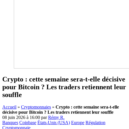
Crypto : cette semaine sera-t-elle décisive
pour Bitcoin ? Les traders retiennent leur
souffle
Accueil
»
Cryptomonnaies
»
Crypto : cette semaine sera-t-elle
décisive pour Bitcoin ? Les traders retiennent leur souffle
08 juin 2026 à 16:00
par
Rémy R.
Banques
Coinbase
États-Unis (USA)
Europe
Régulation
Cryptomonnaie