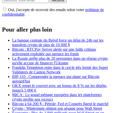
Recevoir
Oui, j'accepte de recevoir des emails selon votre
politique de
confidentialité
.
Pour aller plus loin
La banque centrale du Brésil force un délai de 24h sur les
transferts crypto de plus de 10 000 $
Bitcoin : BTCPay Server alerte sur une faille critique
activement exploitée qui menace les fonds
La Russie arrête plus de 20 personnes dans un réseau crypto
qu'elle accuse de financer l'Ukraine
Franklin Templeton entre dans le cercle très fermé des Super
Validators de Canton Network
BIP-110 : Comprendre la menace qui plane sur Bitcoin
aujourd'hui
OKX remet le couvert avec un bonus de 8 % sur les dépôts,
jusqu'à 5 000 €
MiCA : Le grand ménage européen dans les plateformes
crypto profite aux escrocs
Bitcoin à 64 200 $ : Pétrole, Fed et Congrès figent le marché
Crypto : Wintermute obtient son sésame pour Wall Street
Économie : Plus de 2 000 milliards pour Wall Street en un