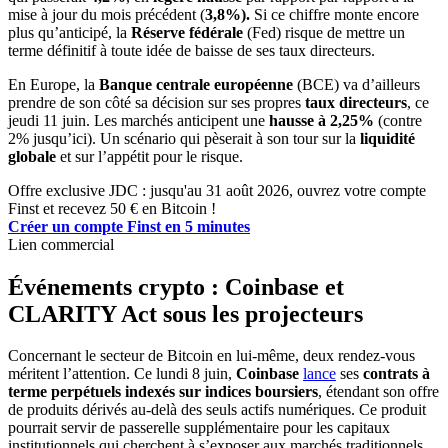
mise à jour du mois précédent (
3,8%).
Si ce chiffre monte encore
plus qu’anticipé, la
Réserve fédérale
(Fed) risque de mettre un
terme définitif à toute idée de baisse de ses taux directeurs.
En Europe, la
Banque centrale européenne
(BCE) va d’ailleurs
prendre de son côté sa décision sur ses propres
taux directeurs
, ce
jeudi 11 juin. Les marchés anticipent une
hausse à
2,25%
(contre
2% jusqu’ici). Un scénario qui pèserait à son tour sur la
liquidité
globale
et sur l’appétit pour le risque.
Offre exclusive JDC : jusqu'au 31 août 2026, ouvrez votre compte
Finst et recevez 50 € en Bitcoin !
Créer un compte Finst en 5 minutes
Lien commercial
Événements crypto : Coinbase et
CLARITY Act sous les projecteurs
Concernant le secteur de Bitcoin en lui-même, deux rendez-vous
méritent l’attention. Ce lundi 8 juin,
Coinbase
lance
ses
contrats à
terme perpétuels indexés sur indices boursiers
, étendant son offre
de produits dérivés au-delà des seuls actifs numériques. Ce produit
pourrait servir de passerelle supplémentaire pour les capitaux
institutionnels qui cherchent à s’exposer aux marchés traditionnels