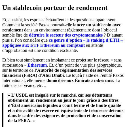
Un stablecoin porteur de rendement
Et, aussitôt, les esprits s’échauffent et les questions apparaissent.
Comment la société Paxos pourrait-elle
lancer un stablecoin avec
rendement
dans un environnement réglementaire dont l’objectif
semble être de
détruire le secteur des cryptomonnaies
? D’autant
plus si l’on considère que
ce genre d’option – le staking d’ETH –
appliquée aux ETF Ethereum au comptant
en attente
d’approbation est une condition excluante.
Et bien tout simplement en implantant ce projet sur le réseau « sans
autorisation »
Ethereum
. Et, d’un point de vue plus géographique,
sur le territoire de
l’Autorité de réglementation des services
financiers (FSRA) d’Abu Dhabi
. Le tout à l’aide de l’entité Paxos
International, elle-même
domiciliée aux Émirats arabes unis
. La
fuite des cerveaux, etc…
« L’USDL est inégalé sur le marché, car ses détenteurs
obtiennent un rendement au jour le jour grâce à des titres
d’État américains liquides à court terme et de haute qualité
et à des actifs de réserve en équivalents de trésorerie détenus
dans le cadre des exigences de protection et de conservation
de la FSRA. »