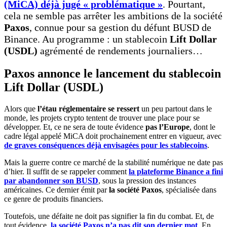
(MiCA) déjà jugé « problématique »
. Pourtant,
cela ne semble pas arrêter les ambitions de la société
Paxos
, connue pour sa gestion du défunt BUSD de
Binance. Au programme : un stablecoin
Lift Dollar
(USDL)
agrémenté de rendements journaliers…
Paxos annonce le lancement du stablecoin
Lift Dollar (USDL)
Alors que
l’étau réglementaire se ressert
un peu partout dans le
monde, les projets crypto tentent de trouver une place pour se
développer. Et, ce ne sera de toute évidence
pas l’Europe
, dont le
cadre légal appelé MiCA doit prochainement entrer en vigueur, avec
de graves conséquences déjà envisagées pour les stablecoins
.
Mais la guerre contre ce marché de la stabilité numérique ne date pas
d’hier. Il suffit de se rappeler comment
la plateforme Binance a fini
par abandonner son BUSD
, sous la pression des instances
américaines. Ce dernier émit par
la société Paxos
, spécialisée dans
ce genre de produits financiers.
Toutefois, une défaite ne doit pas signifier la fin du combat. Et, de
tout évidence,
la société Paxos n’a pas dit son dernier mot
. En