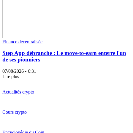
Finance décentralisée
Step App débranche : Le move-to-earn enterre l'un
de ses pionniers
07/08/2026
• 6:31
Lire plus
Actualités crypto
Cours crypto
Encyclopédie du Coin