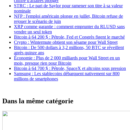
chiffre d'affaires plonger
STRC : Le pari de Saylor pour ramener son titre à sa valeur
nominale
NFP : l'emploi américain plonge en juillet, Bitcoin refuse de
rejouer le scénario de juin
XRP comme garantie : comment emprunter du RLUSD sans
vendre un seul token
Bitcoin à 64 200 $ : Pétrole, Fed et Congrès figent le marché
Crypto : Wintermute obtient son sésame pour Wall Street
Bitcoin : De 500 dollars à 3,2 millions, 50 BTC se réveillent
après quinze ans
Économie : Plus de 2 000 milliards pour Wall Street en un
mois, presque rien pour Bitcoin
Bitcoin à 64 700 $ : Pétrole, SpaceX et altcoins sous pression
Samsung : Les stablecoins débarquent nativement sur 800
millions de smartphones
Dans la même catégorie