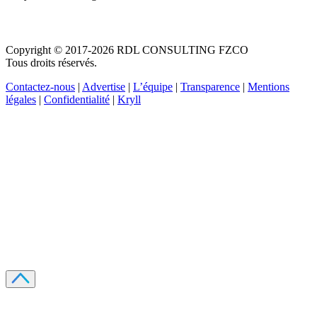
Copyright © 2017-2026 RDL CONSULTING FZCO
Tous droits réservés.
Contactez-nous
|
Advertise
|
L’équipe
|
Transparence
|
Mentions
légales
|
Confidentialité
|
Kryll
Recevez votre guide PDF complet de 39 pages
Comment débuter dans les cryptos en 2026
Recevoir
Oui, j'accepte de recevoir des emails selon votre
politique de confidentialité
.