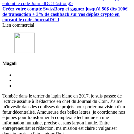
Créez votre compte SwissBorg et gagnez jusqu'à 50$ dès 100€
de transaction + 3% de cashback sur vos dépôts crypto en
entrant le code JournalDC !
Lien commercial
Magali
Tombée dans le terrier du lapin blanc en 2017, je suis passée de
lectrice assidue à Rédactrice en chef du Journal du Coin. J’aime
m'investir dans les coulisses de projets pour porter ma vision d'un
futur décentralisé. Amoureuse des belles lettres, je coordonne nos
équipes pour transformer la complexité technique en une
information humaine, précise et sans jargon inutile. Entre
entrepreneuriat et rédaction, ma mission est claire : vulgariser
demain, mais le faire aujourd'hui.