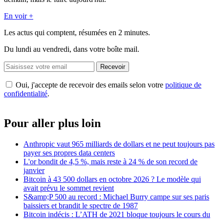
En voir +
Les actus qui comptent, résumées
en 2 minutes.
Du lundi au vendredi, dans votre boîte mail.
Recevoir
Oui, j'accepte de recevoir des emails selon votre
politique de
confidentialité
.
Pour aller plus loin
Anthropic vaut 965 milliards de dollars et ne peut toujours pas
payer ses propres data centers
L'or bondit de 4,5 %, mais reste à 24 % de son record de
janvier
Bitcoin à 43 500 dollars en octobre 2026 ? Le modèle qui
avait prévu le sommet revient
S&amp;P 500 au record : Michael Burry campe sur ses paris
baissiers et brandit le spectre de 1987
Bitcoin indécis : L’ATH de 2021 bloque toujours le cours du