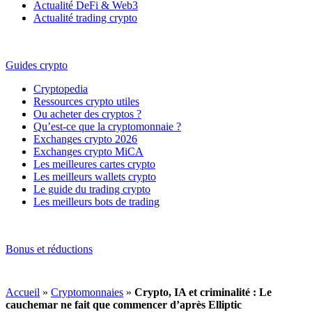
Actualité DeFi & Web3
Actualité trading crypto
Guides crypto
Cryptopedia
Ressources crypto utiles
Ou acheter des cryptos ?
Qu’est-ce que la cryptomonnaie ?
Exchanges crypto 2026
Exchanges crypto MiCA
Les meilleures cartes crypto
Les meilleurs wallets crypto
Le guide du trading crypto
Les meilleurs bots de trading
Bonus et réductions
Accueil
»
Cryptomonnaies
»
Crypto, IA et criminalité : Le
cauchemar ne fait que commencer d’après Elliptic