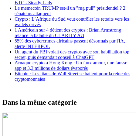
BTC - Steady Lads
Le memecoin TRUMP est-il un "rug pull" présidentiel ? 2
sénateurs attaquent
Crypto : L’Afrique du Sud veut contrôler les retraits vers les
wallets privés
1 Américain sur 4 détient des cryptos : Brian Armstrong
relance la bataille du CLARITY Act
55% des cybercrimes africains passent désormais par l'IA,
alerte INTERPOL
Un agent du FBI volait des cryptos avec son habilitation top
secret, puis demandait conseil à ChatGPT
Arnaque crypto à Hong Kong : Un faux amour, une fausse
app et 3,3 millions de dollars évaporés
Bitcoin : Les titans de Wall Street se battent pour la reine des
cryptomonnaies
Dans la même catégorie