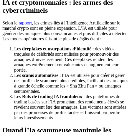
IA et cryptomonnaies : les armes des
cybercriminels
Selon le
rapport
, les crimes liés à l’Intelligence Artificielle sur le
marché crypto sont en pleine expansion. L’IA est utilisée pour
générer des arnaques plus convaincantes et plus difficiles à détecter.
Les modes opératoires faisant le plus de dégâts étant :
Les
deepfakes et usurpations d’identité
: des vidéos
truquées de célébrités sont utilisées pour promouvoir des
arnaques d’investissement. Ces deepfakes rendent les
arnaques extrêmement convaincantes et augmentent leur
portée.
Les
scams automatisés
: l’IA est utilisée pour créer et gérer
des profils de scammers plus crédibles, facilitant des arnaques
à grande échelle comme les « Sha Zhu Pan » ou arnaques
sentimentales.
Les
Bots de trading IA frauduleux
: des plateformes de
trading basées sur l’IA promettant des rendements élevés se
révèlent souvent être des arnaques. Les victimes sont attirées
par des promesses de profits faciles et finissent par perdre
leurs investissements.
Quand l’Ia scammeuse manipule les