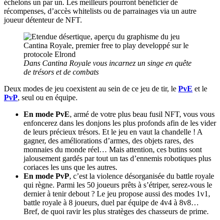
échelons un par un. Les meilleurs pourront bénéficier de
récompenses, d’accès whitelists ou de parrainages via un autre
joueur détenteur de NFT.
Dans Cantina Royale vous incarnez un singe en quête
de trésors et de combats
Deux modes de jeu coexistent au sein de ce jeu de tir, le
PvE
et le
PvP
, seul ou en équipe.
En mode PvE
, armé de votre plus beau fusil NFT, vous vous
enfoncerez dans les donjons les plus profonds afin de les vider
de leurs précieux trésors. Et le jeu en vaut la chandelle ! A
gagner, des améliorations d’armes, des objets rares, des
monnaies du monde réel… Mais attention, ces butins sont
jalousement gardés par tout un tas d’ennemis robotiques plus
coriaces les uns que les autres.
En mode PvP
, c’est la violence désorganisée du battle royale
qui règne. Parmi les 50 joueurs prêts à s’étriper, serez-vous le
dernier à tenir debout ? Le jeu propose aussi des modes 1v1,
battle royale à 8 joueurs, duel par équipe de 4v4 à 8v8…
Bref, de quoi ravir les plus stratèges des chasseurs de prime.