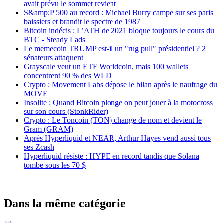
avait prévu le sommet revient
S&amp;P 500 au record : Michael Burry campe sur ses paris
baissiers et brandit le spectre de 1987
Bitcoin indécis : L’ATH de 2021 bloque toujours le cours du
BTC - Steady Lads
Le memecoin TRUMP est-il un "rug pull" présidentiel ? 2
sénateurs attaquent
Grayscale veut un ETF Worldcoin, mais 100 wallets
concentrent 90 % des WLD
Crypto : Movement Labs dépose le bilan après le naufrage du
MOVE
Insolite : Quand Bitcoin plonge on peut jouer à la motocross
sur son cours (StonkRider)
Crypto : Le Toncoin (TON) change de nom et devient le
Gram (GRAM)
Après Hyperliquid et NEAR, Arthur Hayes vend aussi tous
ses Zcash
Hyperliquid résiste : HYPE en record tandis que Solana
tombe sous les 70 $
Dans la même catégorie