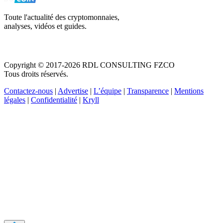
Toute l'actualité des cryptomonnaies,
analyses, vidéos et guides.
Copyright © 2017-2026 RDL CONSULTING FZCO
Tous droits réservés.
Contactez-nous
|
Advertise
|
L’équipe
|
Transparence
|
Mentions
légales
|
Confidentialité
|
Kryll
Recevez votre guide PDF complet de 39 pages
Comment débuter dans les cryptos en 2026
Recevoir
Oui, j'accepte de recevoir des emails selon votre
politique de confidentialité
.