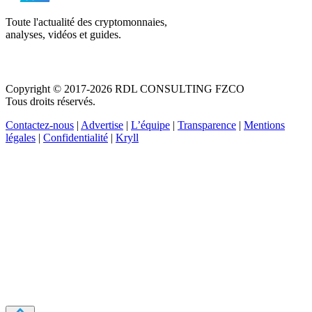
Toute l'actualité des cryptomonnaies,
analyses, vidéos et guides.
Copyright © 2017-2026 RDL CONSULTING FZCO
Tous droits réservés.
Contactez-nous
|
Advertise
|
L’équipe
|
Transparence
|
Mentions
légales
|
Confidentialité
|
Kryll
Recevez votre guide PDF complet de 39 pages
Comment débuter dans les cryptos en 2026
Recevoir
Oui, j'accepte de recevoir des emails selon votre
politique de confidentialité
.