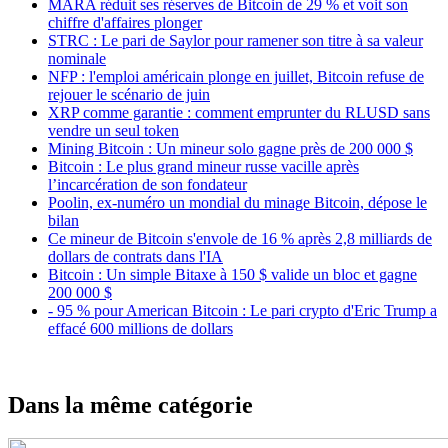
MARA réduit ses réserves de Bitcoin de 29 % et voit son
chiffre d'affaires plonger
STRC : Le pari de Saylor pour ramener son titre à sa valeur
nominale
NFP : l'emploi américain plonge en juillet, Bitcoin refuse de
rejouer le scénario de juin
XRP comme garantie : comment emprunter du RLUSD sans
vendre un seul token
Mining Bitcoin : Un mineur solo gagne près de 200 000 $
Bitcoin : Le plus grand mineur russe vacille après
l’incarcération de son fondateur
Poolin, ex-numéro un mondial du minage Bitcoin, dépose le
bilan
Ce mineur de Bitcoin s'envole de 16 % après 2,8 milliards de
dollars de contrats dans l'IA
Bitcoin : Un simple Bitaxe à 150 $ valide un bloc et gagne
200 000 $
- 95 % pour American Bitcoin : Le pari crypto d'Eric Trump a
effacé 600 millions de dollars
Dans la même catégorie