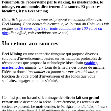
l’ensemble de l’écosystème par le staking, les masternodes, le
minage, en autonomie, directement à la source. Et pour ces
idéalistes, il y a Feel Mining.
Cet article promotionnel vous est proposé en collaboration avec
Feel Mining.
Et en bonus de bienvenue, le Journal du Coin vous fait
profiter
de 10 euros offerts sur toute commande de 100 euros ou
plus
(lien affilié, voir conditions sur le
site)
Un retour aux sources
Feel Mining
est une entreprise française qui propose diverses
solutions d’investissement basées sur les multiples protocoles de
récompenses que propose la technologie blockchain (
staking,
masternodes,
minage …). Loin de la fièvre des places de marché,
l’idée est donc d’
accumuler en jouant sur tous les tableaux
, en
fonction de votre profil d’investisseur et des fonds que vous
souhaitez engager, en toute sérénité.
Ce n’est pas un hasard si
le minage de bitcoin fait son grand
retour
sur le devant de la scène. Dernièrement, les revenus du
secteur explosent. Le mois dernier,
le bénéfice mondial des mineurs
de bitcoin s’est élevé à 1,45 milliards de dollars
alors qu’en mai