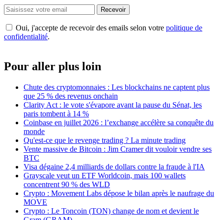
Recevoir
Oui, j'accepte de recevoir des emails selon votre
politique de
confidentialité
.
Pour aller plus loin
Chute des cryptomonnaies : Les blockchains ne captent plus
que 25 % des revenus onchain
Clarity Act : le vote s'évapore avant la pause du Sénat, les
paris tombent à 14 %
Coinbase en juillet 2026 : l’exchange accélère sa conquête du
monde
Qu'est-ce que le revenge trading ? La minute trading
Vente massive de Bitcoin : Jim Cramer dit vouloir vendre ses
BTC
Visa dégaine 2,4 milliards de dollars contre la fraude à l'IA
Grayscale veut un ETF Worldcoin, mais 100 wallets
concentrent 90 % des WLD
Crypto : Movement Labs dépose le bilan après le naufrage du
MOVE
Crypto : Le Toncoin (TON) change de nom et devient le
Gram (GRAM)