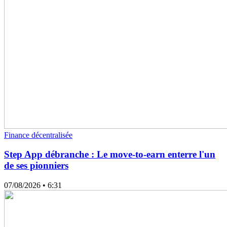
Finance décentralisée
Step App débranche : Le move-to-earn enterre l'un
de ses pionniers
07/08/2026
• 6:31