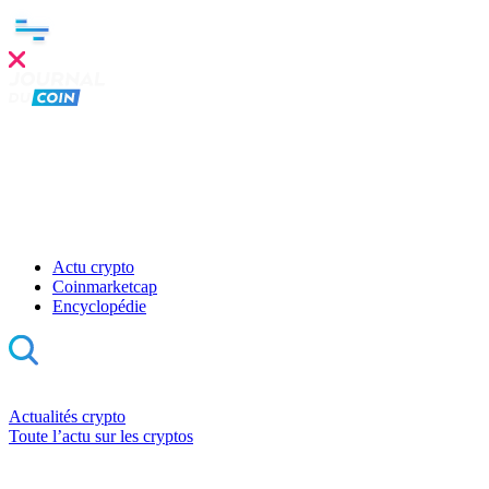
Actu crypto
Coinmarketcap
Encyclopédie
Actualités crypto
Toute l’actu sur les cryptos